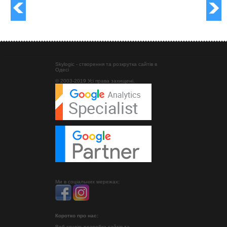
Skylogic - створення та розкрутка сайтів в
Одесі
© 2003-2019 Усі права захищені.
Ми в соціальних мережах:
Коротко про нас:
Веб студія: розробка сайтів та