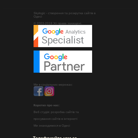
Skylogic - створення та розкрутка сайтів в
Одесі
© 2003-2019 Усі права захищені.
Ми в соціальних мережах:
Коротко про нас:
Веб студія: розробка сайтів та
просування сайтів в інтернеті
Ми знаходимося в Одесі
Телефонуйте нам за