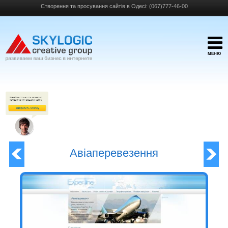
Створення та просування сайтів в Одесі:
(067)777-46-00
МЕНЮ
Авіаперевезення