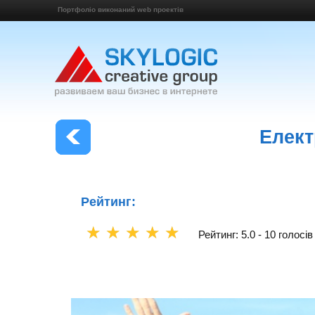
Портфоліо виконаний web проектів
Елект
Рейтинг:
☆
☆
☆
☆
☆
Рейтинг: 5.0 -
10 голосів