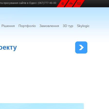
та просування сайтів в Одесі:
(067)777-46-00
Рішення
Портфоліо
Замовлення
3D тур
Skylogic
оекту