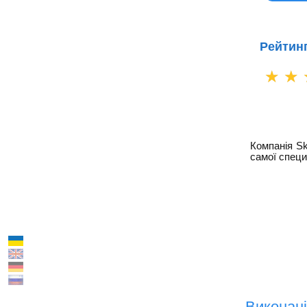
Рейтинг
☆
☆
Компанія Sk
самої специ
Виконані