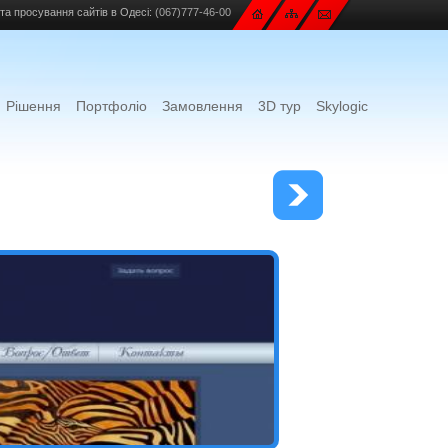
та просування сайтів в Одесі:
(067)777-46-00
Рішення
Портфоліо
Замовлення
3D тур
Skylogic