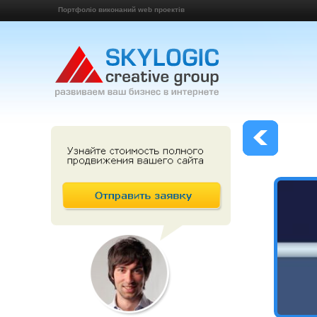
Портфоліо виконаний web проектів