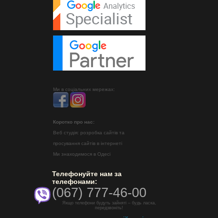
Ми в соціальних мережах:
Коротко про нас:
Веб студія: розробка сайтів та
просування сайтів в інтернеті
Ми знаходимося в Одесі
Телефонуйте нам за
телефонами:
(067) 777-46-00
Якщо телефони будуть зайняті – будь ласка,
передзвоніть!