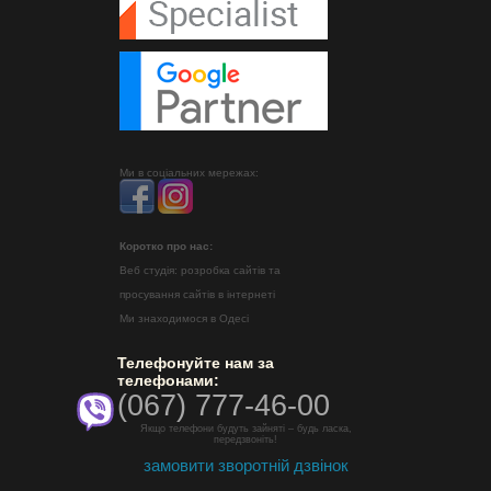
Ми в соціальних мережах:
Коротко про нас:
Веб студія: розробка сайтів та
просування сайтів в інтернеті
Ми знаходимося в Одесі
Телефонуйте нам за
телефонами:
(067) 777-46-00
Якщо телефони будуть зайняті – будь ласка,
передзвоніть!
замовити зворотній дзвінок