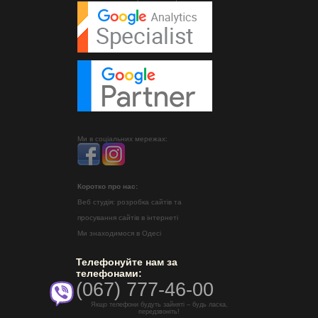
Ми в соціальних мережах:
Коротко про нас:
Веб студія: розробка сайтів та
просування сайтів в інтернеті
Ми знаходимося в Одесі
Телефонуйте нам за
телефонами:
(067) 777-46-00
Якщо телефони будуть зайняті – будь ласка,
передзвоніть!