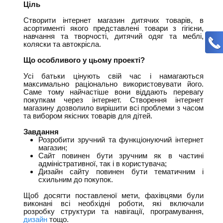
Ціль
Створити інтернет магазин дитячих товарів, в
асортименті якого представлені товари з гігієни,
навчання та творчості, дитячий одяг та меблі,
коляски та автокрісла.
Що особливого у цьому проекті?
Усі батьки цінують свій час і намагаються
максимально раціонально використовувати його.
Саме тому найчастіше вони віддають перевагу
покупкам через інтернет. Створення інтернет
магазину дозволило вирішити всі проблеми з часом
та вибором якісних товарів для дітей.
Завдання
Розробити зручний та функціонуючий інтернет
магазин;
Сайт повинен бути зручним як в частині
адміністративної, так і в користувача;
Дизайн сайту повинен бути тематичним і
схильним до покупок.
Щоб досягти поставленої мети, фахівцями були
виконані всі необхідні роботи, які включали
розробку структури та навігації, програмування,
дизайн
тощо.