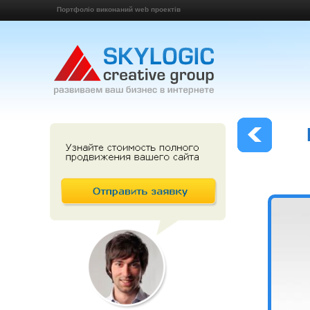
Портфоліо виконаний web проектів