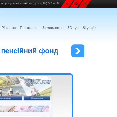
та просування сайтів в Одесі:
(067)777-46-00
Рішення
Портфоліо
Замовлення
3D тур
Skylogic
 пенсійний фонд