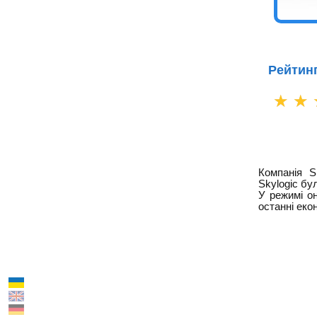
Рейтинг
☆
☆
Компанія S
Skylogic бу
У режимі о
останні еко