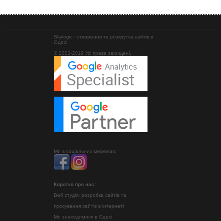
Skylogic - створення та розкрутка сайтів в
Одесі
© 2003-2019 Усі права захищені.
Ми в соціальних мережах:
Коротко про нас:
Веб студія: розробка сайтів та
просування сайтів в інтернеті
Ми знаходимося в Одесі