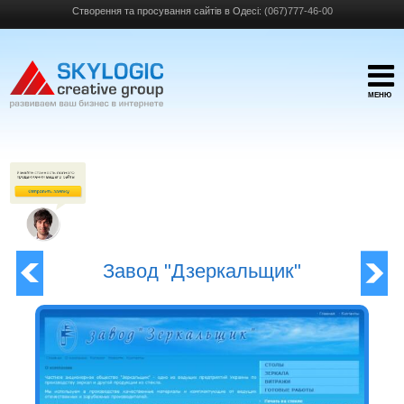
Створення та просування сайтів в Одесі:
(067)777-46-00
МЕНЮ
Завод "Дзеркальщик"