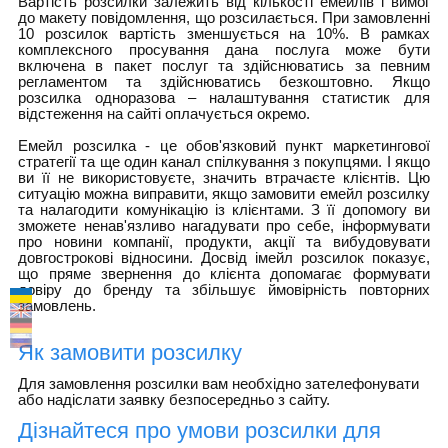
Вартість розсилки залежить від кількості емейлів і вимог
до макету повідомлення, що розсилається. При замовленні
10 розсилок вартість зменшується на 10%. В рамках
комплексного просування дана послуга може бути
включена в пакет послуг та здійснюватись за певним
регламентом та здійснюватись безкоштовно. Якщо
розсилка одноразова – налаштування статистик для
відстеження на сайті оплачується окремо.
Емейл розсилка - це обов'язковий пункт маркетингової
стратегії та ще один канал спілкування з покупцями. І якщо
ви її не використовуєте, значить втрачаєте клієнтів. Цю
ситуацію можна виправити, якщо замовити емейл розсилку
та налагодити комунікацію із клієнтами. З її допомогу ви
зможете ненав'язливо нагадувати про себе, інформувати
про новини компанії, продукти, акції та вибудовувати
довгострокові відносини. Досвід імейл розсилок показує,
що пряме звернення до клієнта допомагає формувати
довіру до бренду та збільшує ймовірність повторних
замовлень.
Як замовити розсилку
Для замовлення розсилки вам необхідно зателефонувати
або надіслати заявку безпосередньо з сайту.
Дізнайтеся про умови розсилки для