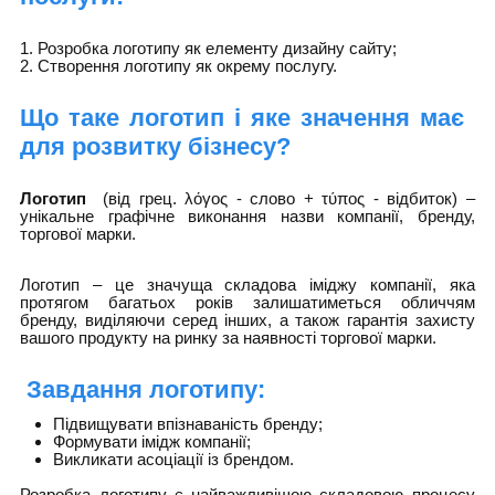
1. Розробка логотипу як елементу дизайну сайту;
2. Створення логотипу як окрему послугу.
Що таке логотип і яке значення має
для розвитку бізнесу?
Логотип
(від грец. λόγος - слово + τύπος - відбиток) –
унікальне графічне виконання назви компанії, бренду,
торгової марки.
Логотип – це значуща складова іміджу компанії, яка
протягом багатьох років залишатиметься обличчям
бренду, виділяючи серед інших, а також гарантія захисту
вашого продукту на ринку за наявності торгової марки.
Завдання логотипу:
Підвищувати впізнаваність бренду;
Формувати імідж компанії;
Викликати асоціації із брендом.
Розробка логотипу є найважливішою складовою процесу