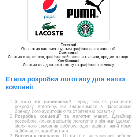
Текстові
Як логотип використовується графічна назва компанії.
Символьні
Логотип є картинкою, графічне зображення тварини, предмета тощо.
Комбіновані
Логотип складається з тексту та графічного символу.
Етапи розробки логотипу для вашої
компанії
З чого ми починаємо?
Перед тим як розпочати
розробку логотипу, ми знайомимося з філософією
бренду, його аудиторією та стратегією розвитку.
Розробка концепції та логотип макет.
Дизайнер
розробляє кілька варіантів логотипів з різними ідеями,
після чого замовник вибирає один варіант, який йому
найбільше сподобається.
Внесення поправок.
Після того, як замовник вибере