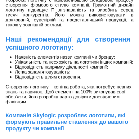
створення фірмового стилю компанії. Грамотний дизайн
логотипу підвищує її впізнаваність та виробить серед
тисяч конкурентів. Його можна використовувати в
друкованій, сувенірній та представницькій продукції, а
також у зовнішній рекламі.
Наші рекомендації для створення
успішного логотипу:
Наявність елементів назви компанії чи бренду;
Унікальність та несхожість на логотипи інших компаній;
Відповідність напрямку діяльності компанії;
Легка запам'ятовуваність;
Відповідність цілям створення.
Створення логотипу – копітка робота, яка потребує певних
знань та навичок. Щоб елемент на 100% виконував свої
обов'язки, його розробку варто довірити досвідченим
фахівцям.
Компанія
Skylogic
розробляє логотипи, які
формують правильне ставлення до вашого
продукту чи компанії