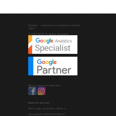
Skylogic - створення та розкрутка сайтів в
Одесі
© 2003-2019 Усі права захищені.
Ми в соціальних мережах:
Коротко про нас:
Веб студія: розробка сайтів та
просування сайтів в інтернеті