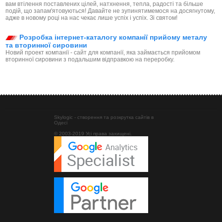
вам втілення поставлених цілей, натхнення, тепла, радості та більше
подій, що запам'ятовуються! Давайте не зупинятимемося на досягнутому,
адже в новому році на нас чекає лише успіх і успіх. Зі святом!
Розробка інтернет-каталогу компанії прийому металу
та вторинної сировини
Новий проект компанії - сайт для компанії, яка займається прийомом
вторинної сировини з подальшим відправкою на переробку.
Skylogic - створення та розкрутка сайтів в
Одесі
© 2003-2019 Усі права захищені.