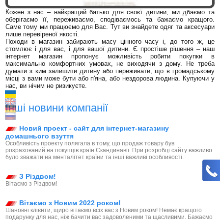
Кожен з нас – найкращий батько для своєї дитини, ми дбаємо та
оберігаємо її, переживаємо, сподіваємось та бажаємо кращого.
Саме тому ми працюємо для Вас. Тут ви знайдете одяг та аксесуари
лише перевіреної якості.
Походи в магазин забирають масу цінного часу і, до того ж, це
стомлює і для вас, і для вашої дитини. Є простіше рішення – наш
інтернет магазин пропонує можливість робити покупки в
максимально комфортних умовах, не виходячи з дому. Не треба
думати з ким залишити дитину або переживати, що в громадському
місці з вами може бути або п'яна, або нездорова людина. Купуючи у
нас, ви нічим не ризикуєте.
Інші новини компанії
Новий проект - сайт для інтернет-магазину
домашнього взуття
Особливість проекту полягала в тому, що продаж товару був
розрахований на покупців країн Скандинавії. При розробці сайту важливо
було зважати на менталітет країни та інші важливі особливості.
З Різдвом!
Вітаємо з Різдвом!
Вітаємо з Новим 2022 роком!
Шановні клієнти, щиро вітаємо всіх вас з Новим роком! Немає кращого
подарунку для нас, ніж бачити вас задоволеними та щасливими. Бажаємо