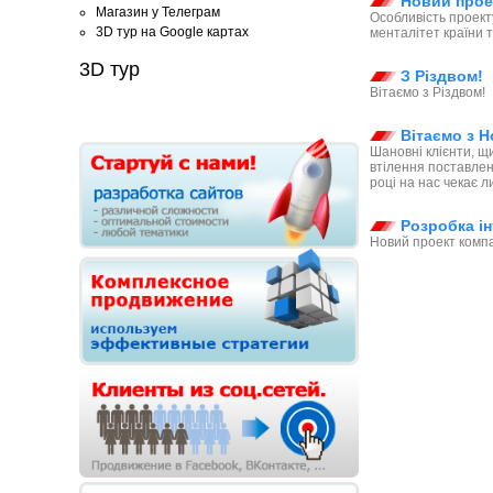
Новий проек
Магазин у Телеграм
Особливість проект
3D тур на Google картах
менталітет країни т
3D тур
З Різдвом!
Вітаємо з Різдвом!
Вітаємо з Н
Шановні клієнти, щ
втілення поставлен
році на нас чекає ли
Розробка ін
Новий проект компа