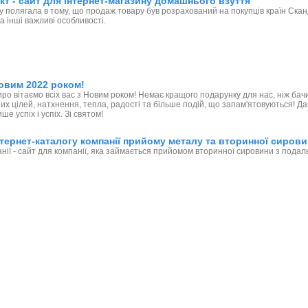
т - сайт для інтернет-магазину домашнього взуття
у полягала в тому, що продаж товару був розрахований на покупців країн Скан
а інші важливі особливості.
овим 2022 роком!
иро вітаємо всіх вас з Новим роком! Немає кращого подарунку для нас, ніж б
их цілей, натхнення, тепла, радості та більше подій, що запам'ятовуються! 
ше успіх і успіх. Зі святом!
тернет-каталогу компанії прийому металу та вторинної сиров
нії - сайт для компанії, яка займається прийомом вторинної сировини з пода