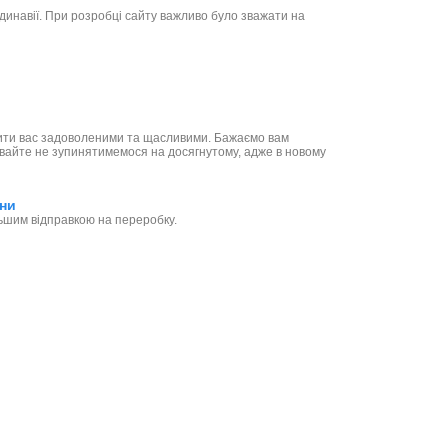
динавії. При розробці сайту важливо було зважати на
ачити вас задоволеними та щасливими. Бажаємо вам
Давайте не зупинятимемося на досягнутому, адже в новому
ини
льшим відправкою на переробку.