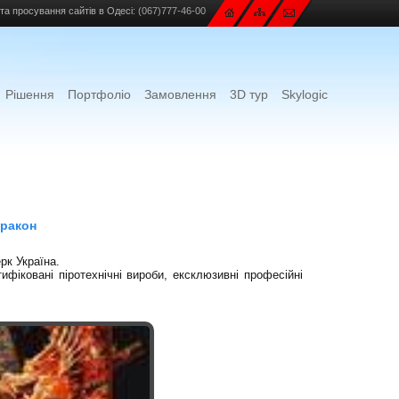
та просування сайтів в Одесі:
(067)777-46-00
Рішення
Портфоліо
Замовлення
3D тур
Skylogic
Дракон
рк Україна.
фіковані піротехнічні вироби, ексклюзивні професійні