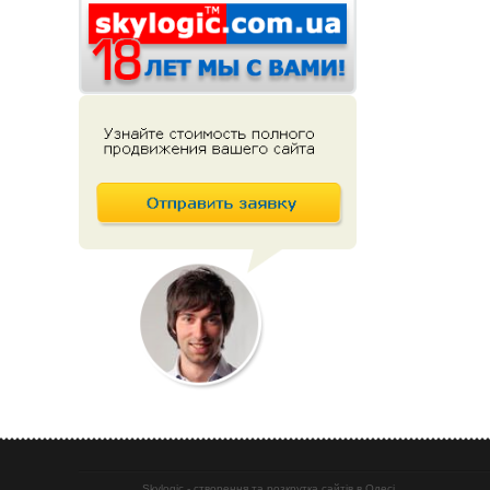
Skylogic - створення та розкрутка сайтів в Одесі