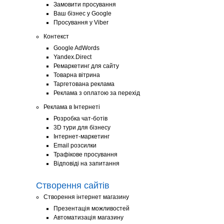
Замовити просування
Ваш бізнес у Google
Просування у Viber
Контекст
Google AdWords
Yandex.Direct
Ремаркетинг для сайту
Товарна вітрина
Таргетована реклама
Реклама з оплатою за перехід
Реклама в Інтернеті
Розробка чат-ботів
3D тури для бізнесу
Інтернет-маркетинг
Email розсилки
Трафікове просування
Відповіді на запитання
Створення сайтів
Створення інтернет магазину
Презентація можливостей
Автоматизація магазину