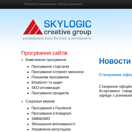
Рішення
|
Комплексне обслуговування
Просування сайтів
Комплексне просування
Просування стартапів
Просування інтернет магазину
Створення офіц
Пошукове просування
Юзабіліті та аудит
Створення офіцій
SEO оптимізація
Асортимент товарі
Просування продуктів
заряди з різноман
Соціальні мережі
Просування у Facebook
Просування в Instagram
SMM&SMO
Збільшення впізнаваності
Управління репутацією