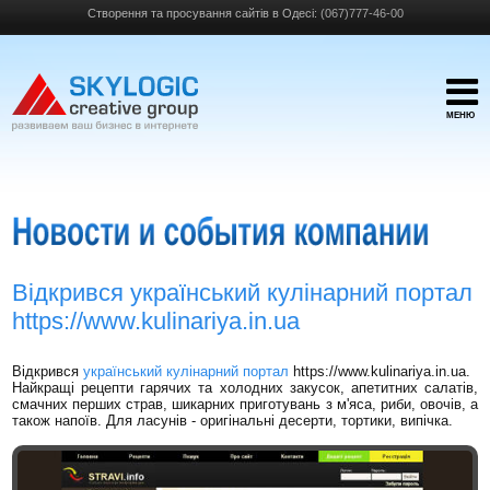
Створення та просування сайтів в Одесі:
(067)777-46-00
МЕНЮ
Відкрився український кулінарний портал
https://www.kulinariya.in.ua
Відкрився
український кулінарний портал
https://www.kulinariya.in.ua.
Найкращі рецепти гарячих та холодних закусок, апетитних салатів,
смачних перших страв, шикарних приготувань з м'яса, риби, овочів, а
також напоїв. Для ласунів - оригінальні десерти, тортики, випічка.