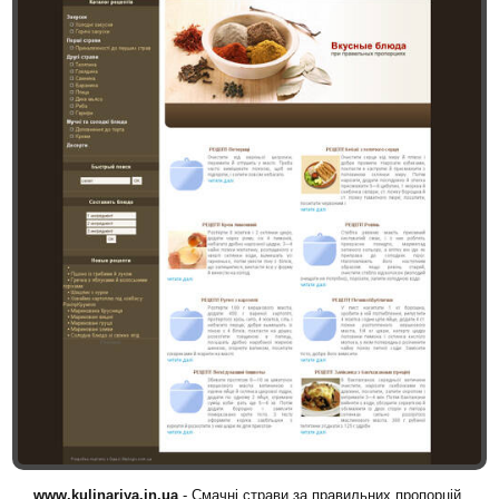
www.kulinariya.in.ua
- Смачні страви за правильних пропорцій.