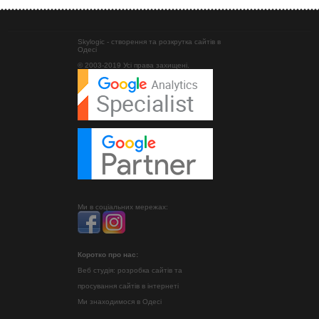
Skylogic - створення та розкрутка сайтів в
Одесі
© 2003-2019 Усі права захищені.
Ми в соціальних мережах:
Коротко про нас:
Веб студія: розробка сайтів та
просування сайтів в інтернеті
Ми знаходимося в Одесі