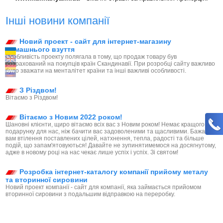
Інші новини компанії
Новий проект - сайт для інтернет-магазину
домашнього взуття
Особливість проекту полягала в тому, що продаж товару був
розрахований на покупців країн Скандинавії. При розробці сайту важливо
було зважати на менталітет країни та інші важливі особливості.
З Різдвом!
Вітаємо з Різдвом!
Вітаємо з Новим 2022 роком!
Шановні клієнти, щиро вітаємо всіх вас з Новим роком! Немає кращого
подарунку для нас, ніж бачити вас задоволеними та щасливими. Бажаємо
вам втілення поставлених цілей, натхнення, тепла, радості та більше
подій, що запам'ятовуються! Давайте не зупинятимемося на досягнутому,
адже в новому році на нас чекає лише успіх і успіх. Зі святом!
Розробка інтернет-каталогу компанії прийому металу
та вторинної сировини
Новий проект компанії - сайт для компанії, яка займається прийомом
вторинної сировини з подальшим відправкою на переробку.