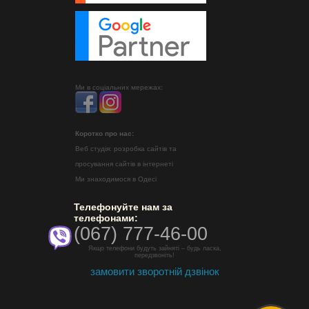
Ми в соціальних мережах:
Коротко про нас:
Веб студія: розробка сайтів та
просування сайтів в інтернеті
Ми знаходимося в Одесі
Телефонуйте нам за
телефонами:
(067) 777-46-00
Якщо телефони будуть зайняті – будь ласка,
передзвоніть!
замовити зворотній дзвінок