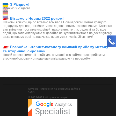
З Різдвом!
Вітаємо з Різдвом!
Вітаємо з Новим 2022 роком!
Шановні клієнти, щиро вітаємо всіх вас з Новим роком! Немає кращого
подарунку для нас, ніж бачити вас задоволеними та щасливими. Бажаємо
вам втілення поставлених цілей, натхнення, тепла, радості та більше
подій, що запам'ятовуються! Давайте не зупинятимемося на досягнутому,
адже в новому році на нас чекає лише успіх і успіх. Зі святом!
Розробка інтернет-каталогу компанії прийому металу
та вторинної сировини
Новий проект компанії - сайт для компанії, яка займається прийомом
вторинної сировини з подальшим відправкою на переробку.
Skylogic - створення та розкрутка сайтів в
Одесі
© 2003-2019 Усі права захищені.