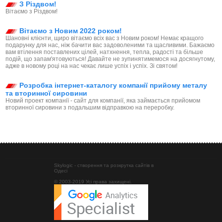
З Різдвом!
Вітаємо з Різдвом!
Вітаємо з Новим 2022 роком!
Шановні клієнти, щиро вітаємо всіх вас з Новим роком! Немає кращого
подарунку для нас, ніж бачити вас задоволеними та щасливими. Бажаємо
вам втілення поставлених цілей, натхнення, тепла, радості та більше
подій, що запам'ятовуються! Давайте не зупинятимемося на досягнутому,
адже в новому році на нас чекає лише успіх і успіх. Зі святом!
Розробка інтернет-каталогу компанії прийому металу
та вторинної сировини
Новий проект компанії - сайт для компанії, яка займається прийомом
вторинної сировини з подальшим відправкою на переробку.
Skylogic - створення та розкрутка сайтів в
Одесі
© 2003-2019 Усі права захищені.