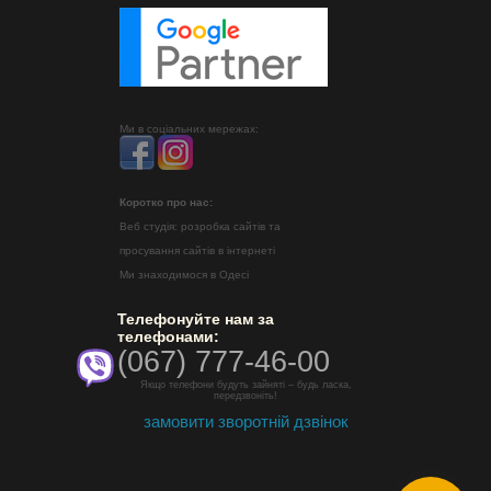
Ми в соціальних мережах:
Коротко про нас:
Веб студія: розробка сайтів та
просування сайтів в інтернеті
Ми знаходимося в Одесі
Телефонуйте нам за
телефонами:
(067) 777-46-00
Якщо телефони будуть зайняті – будь ласка,
передзвоніть!
замовити зворотній дзвінок