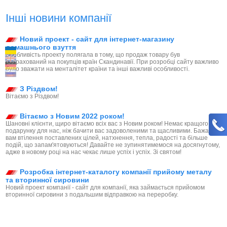
Інші новини компанії
Новий проект - сайт для інтернет-магазину
домашнього взуття
Особливість проекту полягала в тому, що продаж товару був
розрахований на покупців країн Скандинавії. При розробці сайту важливо
було зважати на менталітет країни та інші важливі особливості.
З Різдвом!
Вітаємо з Різдвом!
Вітаємо з Новим 2022 роком!
Шановні клієнти, щиро вітаємо всіх вас з Новим роком! Немає кращого
подарунку для нас, ніж бачити вас задоволеними та щасливими. Бажаємо
вам втілення поставлених цілей, натхнення, тепла, радості та більше
подій, що запам'ятовуються! Давайте не зупинятимемося на досягнутому,
адже в новому році на нас чекає лише успіх і успіх. Зі святом!
Розробка інтернет-каталогу компанії прийому металу
та вторинної сировини
Новий проект компанії - сайт для компанії, яка займається прийомом
вторинної сировини з подальшим відправкою на переробку.