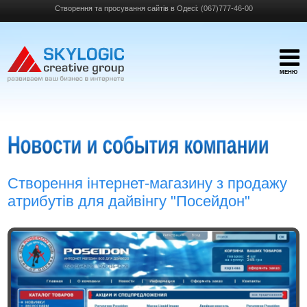
Створення та просування сайтів в Одесі:
(067)777-46-00
МЕНЮ
Створення інтернет-магазину з продажу
атрибутів для дайвінгу "Посейдон"