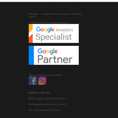
Skylogic - створення та розкрутка сайтів в
Одесі
© 2003-2019 Усі права захищені.
Ми в соціальних мережах:
Коротко про нас:
Веб студія: розробка сайтів та
просування сайтів в інтернеті
Ми знаходимося в Одесі