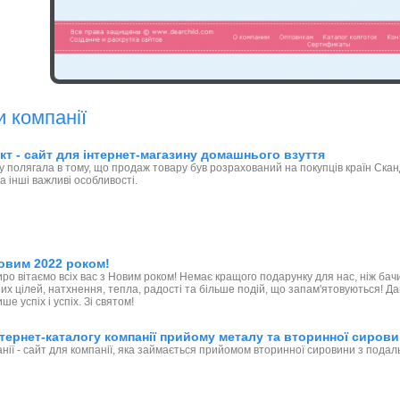
и компанії
т - сайт для інтернет-магазину домашнього взуття
у полягала в тому, що продаж товару був розрахований на покупців країн Скан
а інші важливі особливості.
овим 2022 роком!
иро вітаємо всіх вас з Новим роком! Немає кращого подарунку для нас, ніж б
их цілей, натхнення, тепла, радості та більше подій, що запам'ятовуються! 
ше успіх і успіх. Зі святом!
тернет-каталогу компанії прийому металу та вторинної сиров
нії - сайт для компанії, яка займається прийомом вторинної сировини з пода