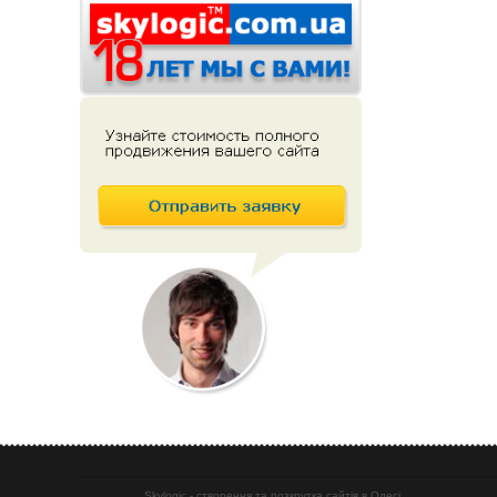
Skylogic - створення та розкрутка сайтів в Одесі