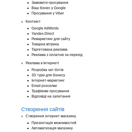
Замовити просування
Ваш бізнес у Google
Просування у Viber
Контекст
Google AdWords
Yandex.Direct
Ремаркетинг для сайту
Товарна вітрина
Таргетована реклама
Реклама з оплатою за перехід
Реклама в Інтернеті
Розробка чат-ботів
3D тури для бізнесу
Інтернет-маркетинг
Email розсилки
Трафікове просування
Відповіді на запитання
Створення сайтів
Створення інтернет магазину
Презентація можливостей
Автоматизація магазину