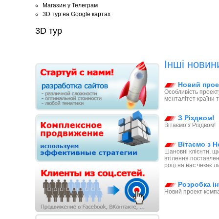
Магазин у Телеграм
3D тур на Google картах
3D тур
Інші новин
Новий проек
Особливість проект
менталітет країни т
З Різдвом!
Вітаємо з Різдвом!
Вітаємо з Н
Шановні клієнти, щ
втілення поставлен
році на нас чекає ли
Розробка ін
Новий проект компа