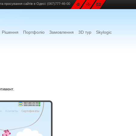
та просування сайтів в Одесі:
(067)777-46-00
Рішення
Портфоліо
Замовлення
3D тур
Skylogic
ртимент.