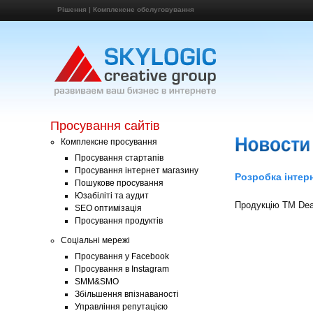
Рішення
|
Комплексне обслуговування
Просування сайтів
Комплексне просування
Просування стартапів
Просування інтернет магазину
Розробка інтер
Пошукове просування
Юзабіліті та аудит
Продукцію ТМ Dear
SEO оптимізація
Просування продуктів
Соціальні мережі
Просування у Facebook
Просування в Instagram
SMM&SMO
Збільшення впізнаваності
Управління репутацією