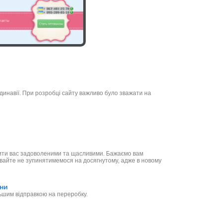
динавії. При розробці сайту важливо було зважати на
ачити вас задоволеними та щасливими. Бажаємо вам
Давайте не зупинятимемося на досягнутому, адже в новому
ини
льшим відправкою на переробку.