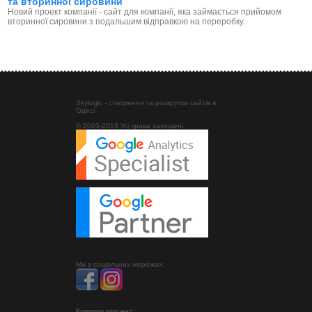
та вторинної сировини
Новий проект компанії - сайт для компанії, яка займається прийомом
вторинної сировини з подальшим відправкою на переробку.
Skylogic - створення та розкрутка сайтів в
Одесі
© 2003-2019 Усі права захищені.
Ми в соціальних мережах:
Коротко про нас: