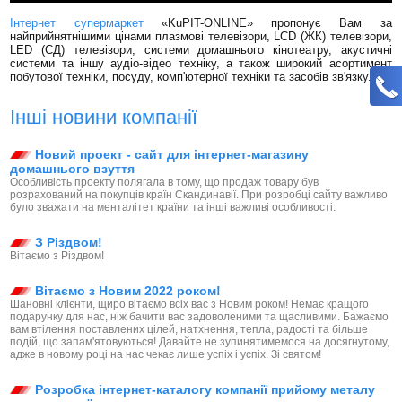
Інтернет супермаркет
«KuPIT-ONLINE» пропонує Вам за
найприйнятнішими цінами плазмові телевізори, LCD (ЖК) телевізори,
LED (СД) телевізори, системи домашнього кінотеатру, акустичні
системи та іншу аудіо-відео техніку, а також широкий асортимент
побутової техніки, посуду, комп'ютерної техніки та засобів зв'язку.
Інші новини компанії
Новий проект - сайт для інтернет-магазину
домашнього взуття
Особливість проекту полягала в тому, що продаж товару був
розрахований на покупців країн Скандинавії. При розробці сайту важливо
було зважати на менталітет країни та інші важливі особливості.
З Різдвом!
Вітаємо з Різдвом!
Вітаємо з Новим 2022 роком!
Шановні клієнти, щиро вітаємо всіх вас з Новим роком! Немає кращого
подарунку для нас, ніж бачити вас задоволеними та щасливими. Бажаємо
вам втілення поставлених цілей, натхнення, тепла, радості та більше
подій, що запам'ятовуються! Давайте не зупинятимемося на досягнутому,
адже в новому році на нас чекає лише успіх і успіх. Зі святом!
Розробка інтернет-каталогу компанії прийому металу