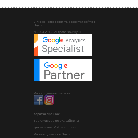
Skylogic - створення та розкрутка сайтів в
Одесі
© 2003-2019 Усі права захищені.
Ми в соціальних мережах:
Коротко про нас:
Веб студія: розробка сайтів та
просування сайтів в інтернеті
Ми знаходимося в Одесі