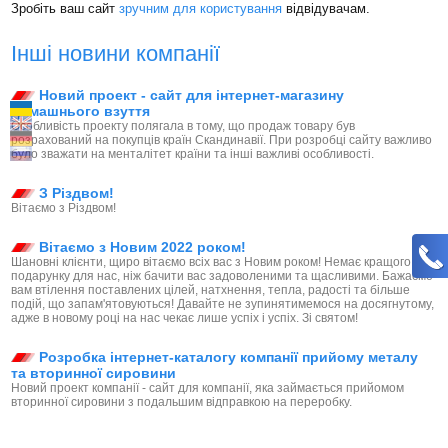
Зробіть ваш сайт
зручним для користування
відвідувачам.
Інші новини компанії
Новий проект - сайт для інтернет-магазину
домашнього взуття
Особливість проекту полягала в тому, що продаж товару був
розрахований на покупців країн Скандинавії. При розробці сайту важливо
було зважати на менталітет країни та інші важливі особливості.
З Різдвом!
Вітаємо з Різдвом!
Вітаємо з Новим 2022 роком!
Шановні клієнти, щиро вітаємо всіх вас з Новим роком! Немає кращого
подарунку для нас, ніж бачити вас задоволеними та щасливими. Бажаємо
вам втілення поставлених цілей, натхнення, тепла, радості та більше
подій, що запам'ятовуються! Давайте не зупинятимемося на досягнутому,
адже в новому році на нас чекає лише успіх і успіх. Зі святом!
Розробка інтернет-каталогу компанії прийому металу
та вторинної сировини
Новий проект компанії - сайт для компанії, яка займається прийомом
вторинної сировини з подальшим відправкою на переробку.