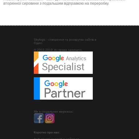
вторинної сировини з подальшим відправкою на переробку.
Skylogic - створення та розкрутка сайтів в
Одесі
© 2003-2019 Усі права захищені.
Ми в соціальних мережах:
Коротко про нас: