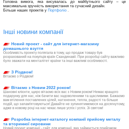
Головна вимога, яка висувалась до майбутнього сайту – це
максимальна зручність використання та сучасний дизайн.
Більше наших проектів у
Портфоліо
.
Інші новини компанії
Новий проект - сайт для інтернет-магазину
домашнього взуття
Особливість проекту полягала в тому, що продаж товару був
розрахований на покупців країн Скандинавії. При розробці сайту важливо
було зважати на менталітет країни та інші важливі особливості.
З Різдвом!
Вітаємо з Різдвом!
Вітаємо з Новим 2022 роком!
Шановні клієнти, щиро вітаємо всіх вас з Новим роком! Немає кращого
подарунку для нас, ніж бачити вас задоволеними та щасливими. Бажаємо
вам втілення поставлених цілей, натхнення, тепла, радості та більше
подій, що запам'ятовуються! Давайте не зупинятимемося на досягнутому,
адже в новому році на нас чекає лише успіх і успіх. Зі святом!
Розробка інтернет-каталогу компанії прийому металу
та вторинної сировини
Новий проект компанії - сайт для компанії, яка займається прийомом