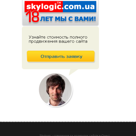
Skylogic - створення та розкрутка сайтів в Одесі