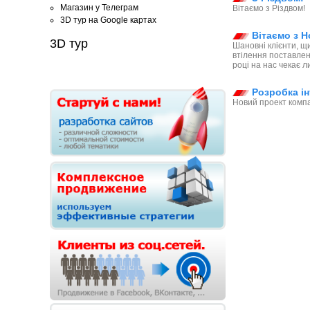
Магазин у Телеграм
Вітаємо з Різдвом!
3D тур на Google картах
Вітаємо з Н
3D тур
Шановні клієнти, щ
втілення поставлен
році на нас чекає ли
Розробка ін
Новий проект компа