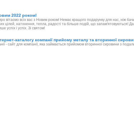
овим 2022 роком!
иро вітаємо всіх вас з Новим роком! Немає кращого подарунку для нас, ніж б
их цілей, натхнення, тепла, радості та більше подій, що запам'ятовуються! 
ше успіх і успіх. Зі святом!
тернет-каталогу компанії прийому металу та вторинної сиров
нії - сайт для компанії, яка займається прийомом вторинної сировини з пода