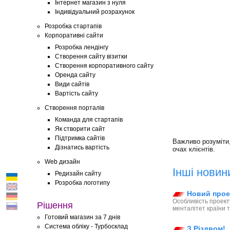
Інтернет магазин з нуля
Індивідуальний розрахунок
Розробка стартапів
Корпоративні сайти
Розробка лендінгу
Створення сайту візитки
Створення корпоративного сайту
Оренда сайту
Види сайтів
Вартість сайту
Створення порталів
Команда для стартапів
Як створити сайт
Підтримка сайтів
Важливо розуміти
Дізнатись вартість
очах клієнтів.
Web дизайн
Інші новин
Редизайн сайту
Розробка логотипу
Новий проек
Особливість проект
Рішення
менталітет країни т
Готовий магазин за 7 днів
Система обліку - Турбосклад
З Різдвом!