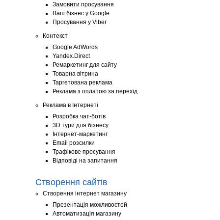
Замовити просування
Ваш бізнес у Google
Просування у Viber
Контекст
Google AdWords
Yandex.Direct
Ремаркетинг для сайту
Товарна вітрина
Таргетована реклама
Реклама з оплатою за перехід
Реклама в Інтернеті
Розробка чат-ботів
3D тури для бізнесу
Інтернет-маркетинг
Email розсилки
Трафікове просування
Відповіді на запитання
Створення сайтів
Створення інтернет магазину
Презентація можливостей
Автоматизація магазину