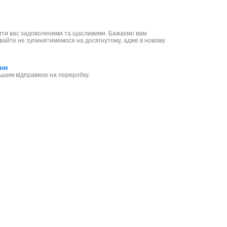
ачити вас задоволеними та щасливими. Бажаємо вам
Давайте не зупинятимемося на досягнутому, адже в новому
ини
льшим відправкою на переробку.