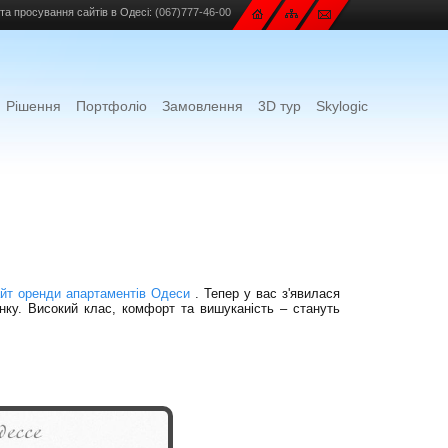
та просування сайтів в Одесі:
(067)777-46-00
Рішення
Портфоліо
Замовлення
3D тур
Skylogic
айт оренди апартаментів Одеси
. Тепер у вас з'явилася
инку. Високий клас, комфорт та вишуканість – стануть