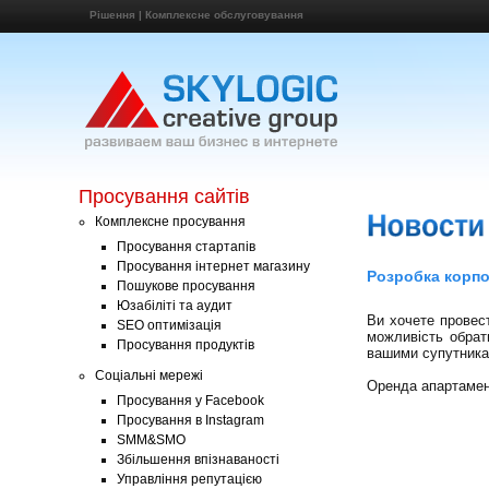
Рішення
|
Комплексне обслуговування
Просування сайтів
Комплексне просування
Просування стартапів
Просування інтернет магазину
Розробка корпо
Пошукове просування
Юзабіліті та аудит
Ви хочете провес
SEO оптимізація
можливість обрати
Просування продуктів
вашими супутника
Соціальні мережі
Оренда апартамент
Просування у Facebook
Просування в Instagram
SMM&SMO
Збільшення впізнаваності
Управління репутацією