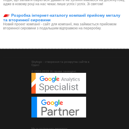
адже в новому році на нас чекає лише успіх і успіх. Зі святом!
Розробка інтернет-каталогу компанії прийому металу
та вторинної сировини
Новий проект компанії - сайт для компанії, яка займається прийомом
вторинної сировини з подальшим відправкою на переробку.
Skylogic - створення та розкрутка сайтів в
Одесі
© 2003-2019 Усі права захищені.
Ми в соціальних мережах: