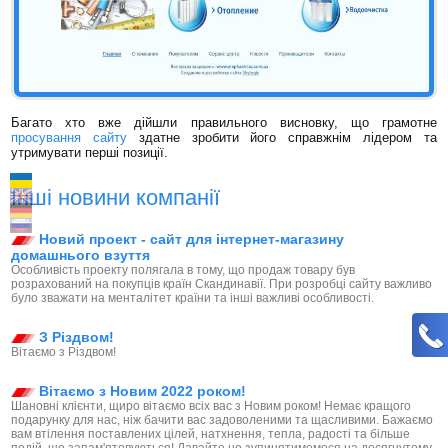
Багато хто вже дійшли правильного висновку, що грамотне
просування сайту
здатне зробити його справжнім лідером та
утримувати перші позиції.
Інші новини компанії
Новий проект - сайт для інтернет-магазину
домашнього взуття
Особливість проекту полягала в тому, що продаж товару був
розрахований на покупців країн Скандинавії. При розробці сайту важливо
було зважати на менталітет країни та інші важливі особливості.
З Різдвом!
Вітаємо з Різдвом!
Вітаємо з Новим 2022 роком!
Шановні клієнти, щиро вітаємо всіх вас з Новим роком! Немає кращого
подарунку для нас, ніж бачити вас задоволеними та щасливими. Бажаємо
вам втілення поставлених цілей, натхнення, тепла, радості та більше
подій, що запам'ятовуються! Давайте не зупинятимемося на досягнутому,