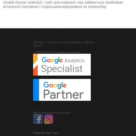
Новий проект компанії - сайт для компанії, яка займається прийомом
вторинної сировини з подальшим відправкою на переробку.
Skylogic - створення та розкрутка сайтів в
Одесі
© 2003-2019 Усі права захищені.
Ми в соціальних мережах:
Коротко про нас: