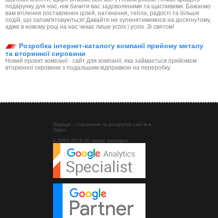
подарунку для нас, ніж бачити вас задоволеними та щасливими. Бажаємо
вам втілення поставлених цілей, натхнення, тепла, радості та більше
подій, що запам'ятовуються! Давайте не зупинятимемося на досягнутому,
адже в новому році на нас чекає лише успіх і успіх. Зі святом!
Розробка інтернет-каталогу компанії прийому металу
та вторинної сировини
Новий проект компанії - сайт для компанії, яка займається прийомом
вторинної сировини з подальшим відправкою на переробку.
Skylogic - створення та розкрутка сайтів в
Одесі
© 2003-2019 Усі права захищені.