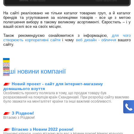
На сайті реалізовано не тільки каталог товарних груп, а й каталог
брендів та угруповання за колекціями товарів - все це з метою
полегшення вибору в такому великому асортименті. Євростиль – і у
вашій оселі все на своїх місцях.
Також рекомендуємо ознайомитися з інформацією,
для чого
створюють корпоративні сайти
і чому
веб дизайн - обличчя
вашого
сайту.
Інші новини компанії
Новий проект - сайт для інтернет-магазину
домашнього взуття
Особливість проекту полягала в тому, що продаж товару був
розрахований на покупців країн Скандинавії. При розробці сайту важливо
було зважати на менталітет країни та інші важливі особливості.
З Різдвом!
Вітаємо з Різдвом!
Вітаємо з Новим 2022 роком!
Шановні клієнти, щиро вітаємо всіх вас з Новим роком! Немає кращого