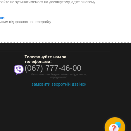
Давайте не зупинятимемося на досягнутому, адже в новому
ини
льшим відправкою на переробку.
Телефонуйте нам за
телефонами:
(067) 777-46-00
Якщо телефони будуть зайняті – будь ласка,
передзвоніть!
замовити зворотній дзвінок