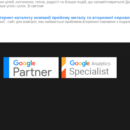
их цілей, натхнення, тепла, радості та більше подій, що запам'ятовуються! 
ше успіх і успіх. Зі святом!
тернет-каталогу компанії прийому металу та вторинної сиров
нії - сайт для компанії, яка займається прийомом вторинної сировини з пода