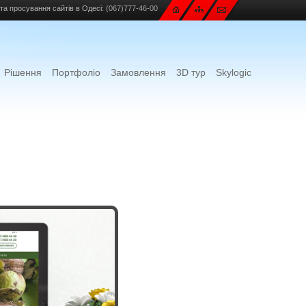
та просування сайтів в Одесі:
(067)777-46-00
Рішення
Портфоліо
Замовлення
3D тур
Skylogic