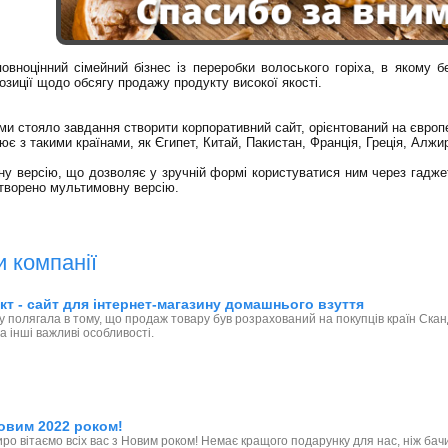
повноцінний сімейний бізнес із переробки волоського горіха, в якому 
озиції щодо обсягу продажу продукту високої якості.
и стояло завдання створити корпоративний сайт, орієнтований на європ
є з такими країнами, як Єгипет, Китай, Пакистан, Франція, Греція, Алжир,
у версію, що дозволяє у зручній формі користуватися ним через гадже
створено мультимовну версію.
и компанії
т - сайт для інтернет-магазину домашнього взуття
у полягала в тому, що продаж товару був розрахований на покупців країн Скан
а інші важливі особливості.
овим 2022 роком!
иро вітаємо всіх вас з Новим роком! Немає кращого подарунку для нас, ніж б