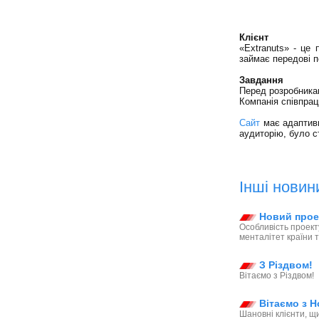
Клієнт
«Extranuts» - це 
займає передові п
Завдання
Перед розробникам
Компанія співпрацю
Сайт
має адаптивн
аудиторію, було 
Інші новин
Новий проек
Особливість проект
менталітет країни т
З Різдвом!
Вітаємо з Різдвом!
Вітаємо з Н
Шановні клієнти, щ