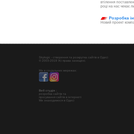
втілення поставлен
році на нас чекає ли
Розробка ін
Новий проект компа
Skylogic - створення та розкрутка сайтів в Одесі
© 2003-2019 Усі права захищені.
Ми в соціальних мережах:
Веб студія :
розробка сайтів та
просування сайтів в інтернеті
Ми знаходимося в Одесі