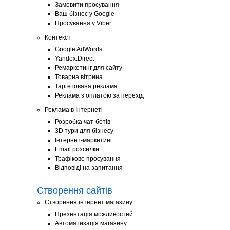
Замовити просування
Ваш бізнес у Google
Просування у Viber
Контекст
Google AdWords
Yandex.Direct
Ремаркетинг для сайту
Товарна вітрина
Таргетована реклама
Реклама з оплатою за перехід
Реклама в Інтернеті
Розробка чат-ботів
3D тури для бізнесу
Інтернет-маркетинг
Email розсилки
Трафікове просування
Відповіді на запитання
Створення сайтів
Створення інтернет магазину
Презентація можливостей
Автоматизація магазину