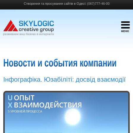
Створення та просування сайтів в Одесі:
(067)777-46-00
МЕНЮ
Інфографіка. Юзабіліті: досвід взаємодії