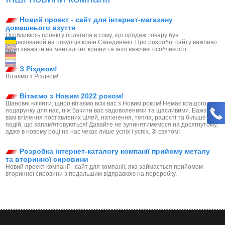
Новий проект - сайт для інтернет-магазину
домашнього взуття
Особливість проекту полягала в тому, що продаж товару був
розрахований на покупців країн Скандинавії. При розробці сайту важливо
було зважати на менталітет країни та інші важливі особливості.
З Різдвом!
Вітаємо з Різдвом!
Вітаємо з Новим 2022 роком!
Шановні клієнти, щиро вітаємо всіх вас з Новим роком! Немає кращого
подарунку для нас, ніж бачити вас задоволеними та щасливими. Бажаємо
вам втілення поставлених цілей, натхнення, тепла, радості та більше
подій, що запам'ятовуються! Давайте не зупинятимемося на досягнутому,
адже в новому році на нас чекає лише успіх і успіх. Зі святом!
Розробка інтернет-каталогу компанії прийому металу
та вторинної сировини
Новий проект компанії - сайт для компанії, яка займається прийомом
вторинної сировини з подальшим відправкою на переробку.