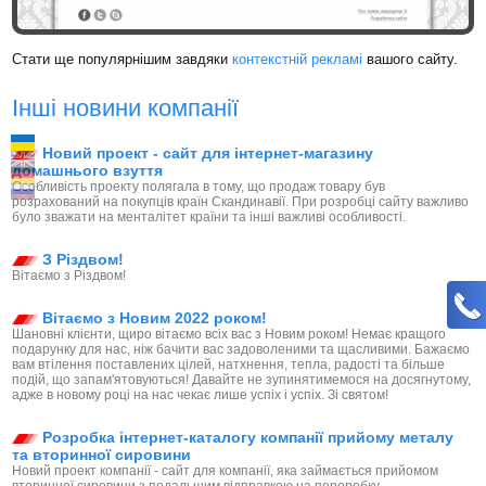
Стати ще популярнішим завдяки
контекстній рекламі
вашого сайту.
Інші новини компанії
Новий проект - сайт для інтернет-магазину
домашнього взуття
Особливість проекту полягала в тому, що продаж товару був
розрахований на покупців країн Скандинавії. При розробці сайту важливо
було зважати на менталітет країни та інші важливі особливості.
З Різдвом!
Вітаємо з Різдвом!
Вітаємо з Новим 2022 роком!
Шановні клієнти, щиро вітаємо всіх вас з Новим роком! Немає кращого
подарунку для нас, ніж бачити вас задоволеними та щасливими. Бажаємо
вам втілення поставлених цілей, натхнення, тепла, радості та більше
подій, що запам'ятовуються! Давайте не зупинятимемося на досягнутому,
адже в новому році на нас чекає лише успіх і успіх. Зі святом!
Розробка інтернет-каталогу компанії прийому металу
та вторинної сировини
Новий проект компанії - сайт для компанії, яка займається прийомом