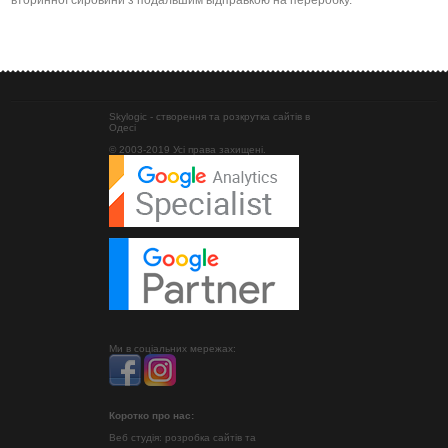
вторинної сировини з подальшим відправкою на переробку.
Skylogic - створення та розкрутка сайтів в
Одесі
© 2003-2019 Усі права захищені.
Ми в соціальних мережах:
Коротко про нас:
Веб студія: розробка сайтів та