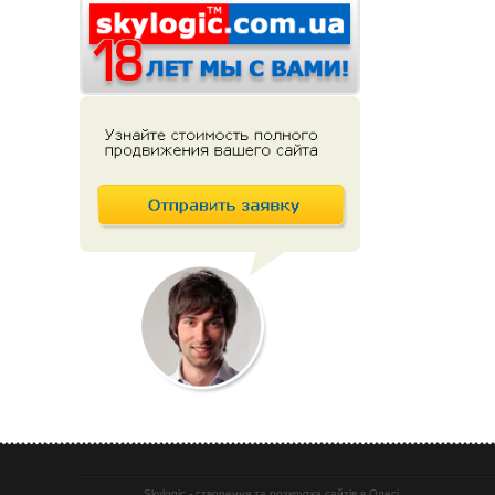
Skylogic - створення та розкрутка сайтів в Одесі