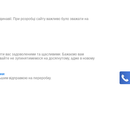
динавії. При розробці сайту важливо було зважати на
ачити вас задоволеними та щасливими. Бажаємо вам
Давайте не зупинятимемося на досягнутому, адже в новому
ини
льшим відправкою на переробку.