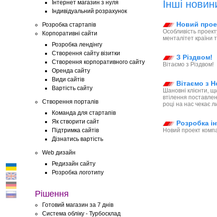
Інші новин
Інтернет магазин з нуля
Індивідуальний розрахунок
Новий проек
Розробка стартапів
Особливість проект
Корпоративні сайти
менталітет країни т
Розробка лендінгу
Створення сайту візитки
З Різдвом!
Створення корпоративного сайту
Вітаємо з Різдвом!
Оренда сайту
Види сайтів
Вітаємо з Н
Вартість сайту
Шановні клієнти, щ
втілення поставлен
Створення порталів
році на нас чекає ли
Команда для стартапів
Як створити сайт
Розробка ін
Підтримка сайтів
Новий проект компа
Дізнатись вартість
Web дизайн
Редизайн сайту
Розробка логотипу
Рішення
Готовий магазин за 7 днів
Система обліку - Турбосклад