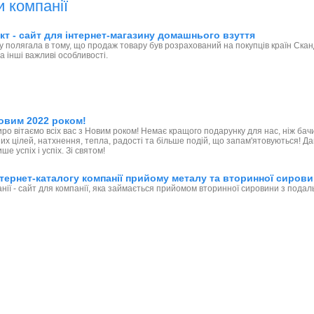
и компанії
т - сайт для інтернет-магазину домашнього взуття
у полягала в тому, що продаж товару був розрахований на покупців країн Скан
а інші важливі особливості.
овим 2022 роком!
иро вітаємо всіх вас з Новим роком! Немає кращого подарунку для нас, ніж б
их цілей, натхнення, тепла, радості та більше подій, що запам'ятовуються! 
ше успіх і успіх. Зі святом!
тернет-каталогу компанії прийому металу та вторинної сиров
нії - сайт для компанії, яка займається прийомом вторинної сировини з пода