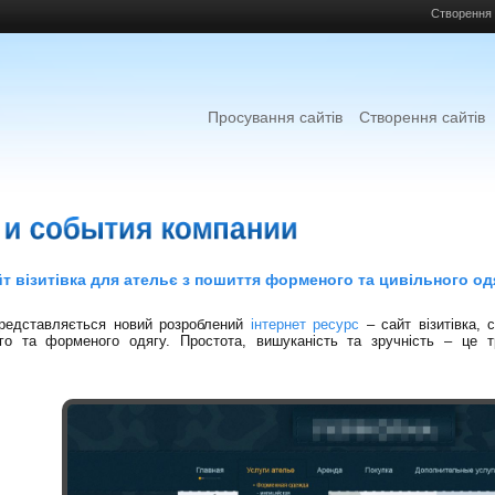
Створення 
Просування сайтів
Створення сайтів
т візитівка для ательє з пошиття форменого та цивільного од
представляється новий розроблений
інтернет ресурс
– сайт візитівка, 
ого та форменого одягу. Простота, вишуканість та зручність – це 