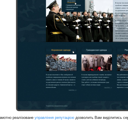
рамотно реалізоване
управління репутацією
дозволить Вам виділитись сер