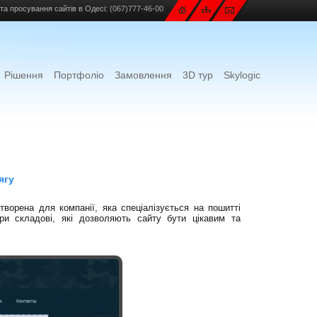
та просування сайтів в Одесі:
(067)777-46-00
Рішення
Портфоліо
Замовлення
3D тур
Skylogic
ягу
створена для компанії, яка спеціалізується на пошитті
три складові, які дозволяють сайту бути цікавим та