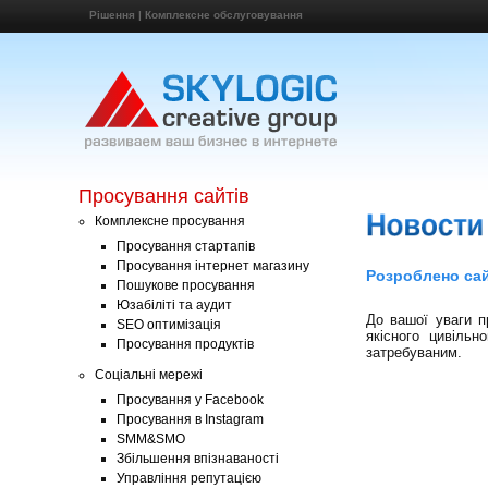
Рішення
|
Комплексне обслуговування
Просування сайтів
Комплексне просування
Просування стартапів
Просування інтернет магазину
Розроблено сай
Пошукове просування
Юзабіліті та аудит
До вашої уваги 
SEO оптимізація
якісного цивільн
Просування продуктів
затребуваним.
Соціальні мережі
Просування у Facebook
Просування в Instagram
SMM&SMO
Збільшення впізнаваності
Управління репутацією