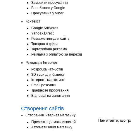
Замовити просування
Ваш бізнес у Google
Просування у Viber
Контекст
Google AdWords
Yandex.Direct
Ремаркетинг для сайту
Товарна вітрина
Таргетована реклама
Реклама з оплатою за перехід
Реклама в Інтернеті
Розробка чат-ботів
3D тури для бізнесу
Інтернет-маркетинг
Email розсилки
Трафікове просування
Відповіді на запитання
Створення сайтів
Створення інтернет магазину
Пам'ятайте, що г
Презентація можливостей
Автоматизація магазину