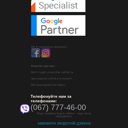
Ми в соціальних мережах:
Коротко про нас:
Веб студія: розробка сайтів та
просування сайтів в інтернеті
Ми знаходимося в Одесі
Телефонуйте нам за
телефонами:
(067) 777-46-00
Якщо телефони будуть зайняті – будь ласка,
передзвоніть!
замовити зворотній дзвінок