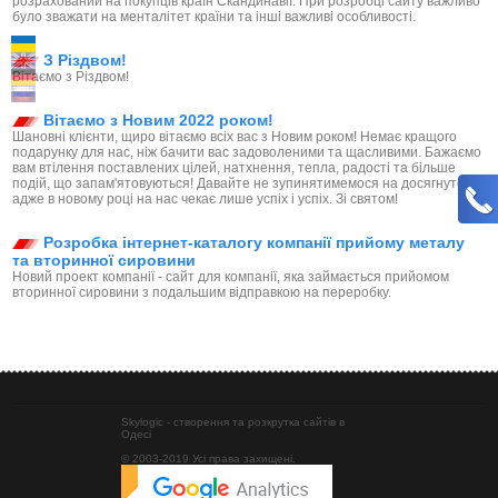
розрахований на покупців країн Скандинавії. При розробці сайту важливо
було зважати на менталітет країни та інші важливі особливості.
З Різдвом!
Вітаємо з Різдвом!
Вітаємо з Новим 2022 роком!
Шановні клієнти, щиро вітаємо всіх вас з Новим роком! Немає кращого
подарунку для нас, ніж бачити вас задоволеними та щасливими. Бажаємо
вам втілення поставлених цілей, натхнення, тепла, радості та більше
подій, що запам'ятовуються! Давайте не зупинятимемося на досягнутому,
адже в новому році на нас чекає лише успіх і успіх. Зі святом!
Розробка інтернет-каталогу компанії прийому металу
та вторинної сировини
Новий проект компанії - сайт для компанії, яка займається прийомом
вторинної сировини з подальшим відправкою на переробку.
Skylogic - створення та розкрутка сайтів в
Одесі
© 2003-2019 Усі права захищені.