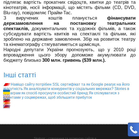
підлягає вартість прокатних свідоцтв, квитки до театрів та
кінотеатрів, носії інформації, що містять фільми (CD, DVD,
Blu-ray), повідомляє Прайм-Тас.
З виручених коштів планується
фінансувати
держзамовлення на постановку театральних
спектаклів,
документальних та художніх фільмів, а також
субсидувати вартість квитків на спектаклі та фільми, які
зроблено на державне замовлення. Збір на розвиток театру
та кінематографу стягуватиметься щомісяця.
Народні депутати України прогнозують, що у 2010 році
впровадження цього збору допоможе акумулювати до
бюджету близько
300 млн. гривень ($39 млн.).
Інші статті
Навіщо сайту потрібен SSL сертифікат та як Google реагує на його
відсутність
Як аналізувати конкурентів у соціальних мережах?
Stories в
Інстаграм як спосіб просунути особистий бренд
Як спілкуватися з
клієнтами у соцмережах, щоб збільшити прибуток
Skylogic - створення та розкрутка сайтів в