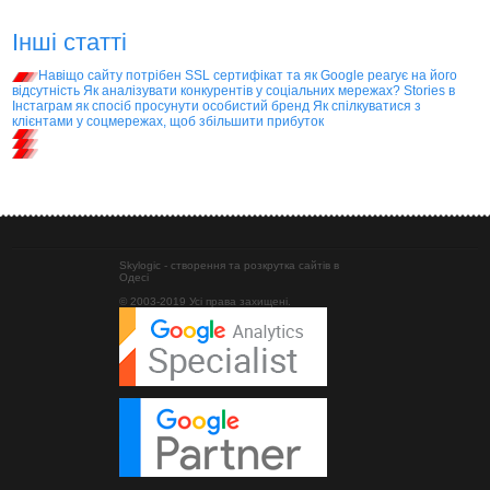
Інші статті
Навіщо сайту потрібен SSL сертифікат та як Google реагує на його
відсутність
Як аналізувати конкурентів у соціальних мережах?
Stories в
Інстаграм як спосіб просунути особистий бренд
Як спілкуватися з
клієнтами у соцмережах, щоб збільшити прибуток
Skylogic - створення та розкрутка сайтів в
Одесі
© 2003-2019 Усі права захищені.