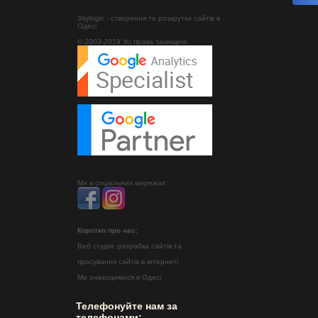
Skylogic - створення та розкрутка сайтів в
Одесі
© 2003-2019 Усі права захищені.
Ми в соціальних мережах:
Коротко про нас:
Веб студія: розробка сайтів та
просування сайтів в інтернеті
Ми знаходимося в Одесі
Телефонуйте нам за
телефонами: