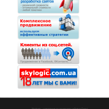
Skylogic - створення та розкрутка сайтів в Одесі