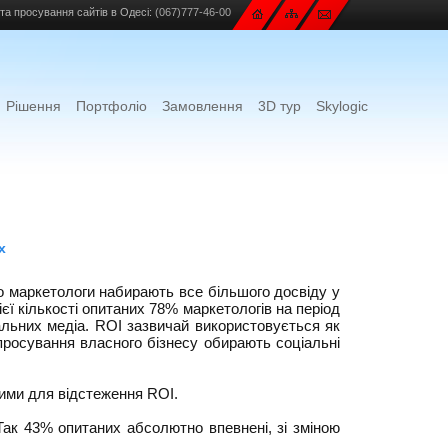
та просування сайтів в Одесі:
(067)777-46-00
Рішення
Портфоліо
Замовлення
3D тур
Skylogic
х
о маркетологи набирають все більшого досвіду у
єї кількості опитаних 78% маркетологів на період
іальних медіа. ROI зазвичай використовується як
просування власного бізнесу обирають соціальні
ими для відстеження ROI.
ак 43% опитаних абсолютно впевнені, зі зміною