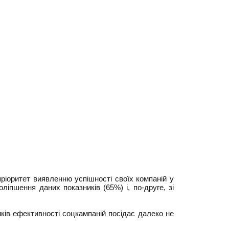
ріоритет виявленню успішності своїх компаній у
іпшення даних показників (65%) і, по-друге, зі
ків ефективності соцкампаній посідає далеко не