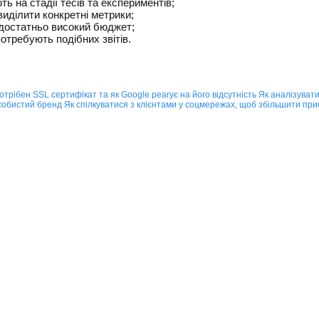
ь на стадії тесів та експериментів;
виділити конкретні метрики;
достатньо високий бюджет;
потребують подібних звітів.
отрібен SSL сертифікат та як Google реагує на його відсутність
Як аналізуват
особистий бренд
Як спілкуватися з клієнтами у соцмережах, щоб збільшити при