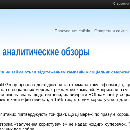
Створення 
Просування сайтів
Створення сайтів
ів не займаються відстеженням кампаній у соціальних мережа
old Group провела дослідження та отримала таку інформацію, щ
ості в соціальних мережах рекламних кампаній. Наприклад, із усі
ли рівень знань щодо питання, як виміряти ROI кампанії у соц
ник шкали ефективності, а 15% тих, хто ним користується для 
итаних підтверджують той факт, що ці мережі по праву є хорош
етрика «залучення користувачів» не надає жодних суперечок. Т
а у них все добре.