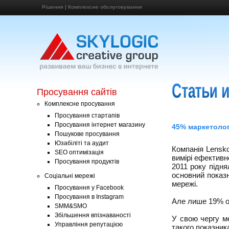
Рішення
|
Комплексне обслуговування
Просування сайтів
Комплексне просування
Просування стартапів
Просування інтернет магазину
45% маркетолог
Пошукове просування
Юзабіліті та аудит
Компанія Lensk
SEO оптимізація
вимірі ефективн
Просування продуктів
2011 року підня
основний показ
Соціальні мережі
мережі.
Просування у Facebook
Просування в Instagram
Але лише 19% оп
SMM&SMO
Збільшення впізнаваності
У свою чергу м
Управління репутацією
такого показник