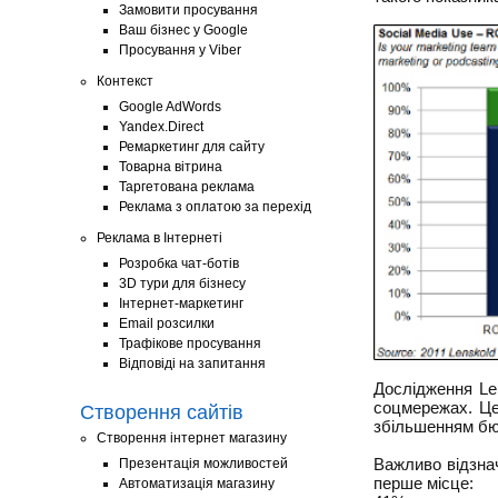
Замовити просування
Ваш бізнес у Google
Просування у Viber
Контекст
Google AdWords
Yandex.Direct
Ремаркетинг для сайту
Товарна вітрина
Таргетована реклама
Реклама з оплатою за перехід
Реклама в Інтернеті
Розробка чат-ботів
3D тури для бізнесу
Інтернет-маркетинг
Email розсилки
Трафікове просування
Відповіді на запитання
Дослідження Le
соцмережах. Це 
Створення сайтів
збільшенням бюд
Створення інтернет магазину
Важливо відзна
Презентація можливостей
перше місце:
Автоматизація магазину