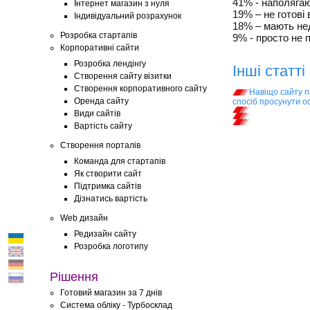
41% - наполягают
Інтернет магазин з нуля
19% – не готові 
Індивідуальний розрахунок
18% – мають не
Розробка стартапів
9% - просто не 
Корпоративні сайти
Розробка лендінгу
Інші статті
Створення сайту візитки
Створення корпоративного сайту
Навіщо сайту п
Оренда сайту
спосіб просунути 
Види сайтів
Вартість сайту
Створення порталів
Команда для стартапів
Як створити сайт
Підтримка сайтів
Дізнатись вартість
Web дизайн
Редизайн сайту
Розробка логотипу
Рішення
Готовий магазин за 7 днів
Система обліку - Турбосклад