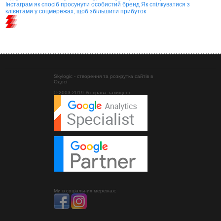
Інстаграм як спосіб просунути особистий бренд
Як спілкуватися з
клієнтами у соцмережах, щоб збільшити прибуток
Skylogic - створення та розкрутка сайтів в
Одесі
© 2003-2019 Усі права захищені.
Ми в соціальних мережах: