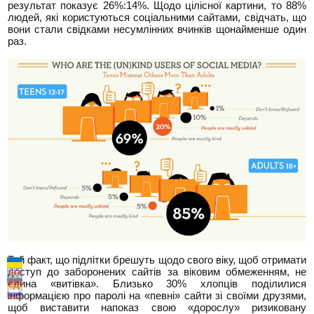
результат показує 26%:14%. Щодо цілісної картини, то 88%
людей, які користуються соціальними сайтами, свідчать, що
вони стали свідками несумлінних вчинків щонайменше один
раз.
Той факт, що підлітки брешуть щодо свого віку, щоб отримати
доступ до заборонених сайтів за віковим обмеженням, не
єдина «витівка». Близько 30% хлопців поділилися
інформацією про паролі на «певні» сайти зі своїми друзями,
щоб виставити напоказ свою «дорослу» ризиковану