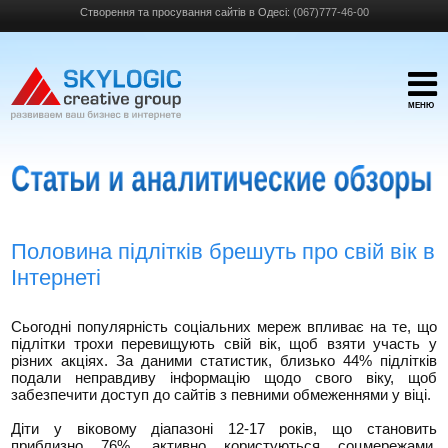
Створення та просування сайтів в Одесі:
(067)777-46-00
МЕНЮ
Половина підлітків брешуть про свій вік в
Інтернеті
Сьогодні популярність соціальних мереж впливає на те, що
підлітки трохи перевищують свій вік, щоб взяти участь у
різних акціях. За даними статистик, близько 44% підлітків
подали неправдиву інформацію щодо свого віку, щоб
забезпечити доступ до сайтів з певними обмеженнями у віці.
Діти у віковому діапазоні 12-17 років, що становить
приблизно 76%, активно користуються соцмережами.