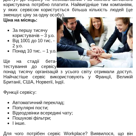
користувача потрібно платити. Найвигідніше тим компаніям,
у яких сервісом користується більша кількість людей (це
зменшує ціну за одну особу).
Ціна на місяць:
За першу тисячу
користувачів – 3 у.о.
Від 1001 до 10 тис. -
2 у.о.
Понад 10 тис. – 1 у.о.
Ще на стадії бета-
тестування до сервісу
понад тисячу організацій з усього світу отримали доступ.
Найчастіше сервіс використовують у Франції, Великій
Британії, США, Норвегії, Індії.
Функції сервісу:
Автоматичний переклад;
Популярні пости;
Відеодзвінки всередині чату;
Пошукові фільтри;
І інше.
Для чого потрібен сервіс Workplace? Виявилося, що він