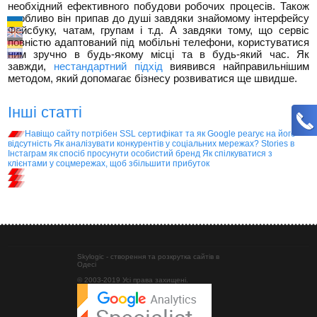
необхідний ефективного побудови робочих процесів. Також
особливо він припав до душі завдяки знайомому інтерфейсу
Фейсбуку, чатам, групам і т.д. А завдяки тому, що сервіс
повністю адаптований під мобільні телефони, користуватися
ним зручно в будь-якому місці та в будь-який час. Як
завжди,
нестандартний підхід
виявився найправильнішим
методом, який допомагає бізнесу розвиватися ще швидше.
Інші статті
Навіщо сайту потрібен SSL сертифікат та як Google реагує на його
відсутність
Як аналізувати конкурентів у соціальних мережах?
Stories в
Інстаграм як спосіб просунути особистий бренд
Як спілкуватися з
клієнтами у соцмережах, щоб збільшити прибуток
Skylogic - створення та розкрутка сайтів в
Одесі
© 2003-2019 Усі права захищені.