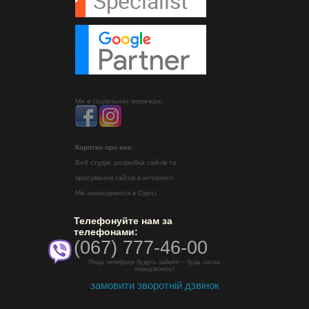
Ми в соціальних мережах:
Коротко про нас:
Веб студія: розробка сайтів та
просування сайтів в інтернеті
Ми знаходимося в Одесі
Телефонуйте нам за
телефонами:
(067) 777-46-00
Якщо телефони будуть зайняті – будь ласка,
передзвоніть!
замовити зворотній дзвінок