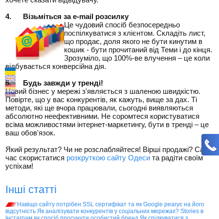
4.
Візьміться за
e-mail
розсилку
Це чудовий спосіб безпосередньо
поспілкуватися з клієнтом. Складіть лист,
що продає, доля якого не бути кинутим в
кошик - бути прочитаний від Теми і до кінця.
Зрозуміло, що 100%-ве влучення – це коли
відбувається конверсійна дія.
5.
Будь завжди у тренді!
Новий бізнес у мережі з'являється з шаленою швидкістю.
Повірте, що у вас конкурентів, як кажуть, вище за дах. Ті
методи, які ще вчора працювали, сьогодні виявляються
абсолютно неефективними. Не соромтеся користуватися
всіма можливостями інтернет-маркетингу, бути в тренді – це
ваш обов'язок.
Який результат? Чи не розслабляйтеся! Вірші продажі? Саме
час скористатися
розкруткою сайту Одеси
та радіти своїм
успіхам!
Інші статті
Навіщо сайту потрібен SSL сертифікат та як Google реагує на його
відсутність
Як аналізувати конкурентів у соціальних мережах?
Stories в
Інстаграм як спосіб просунути особистий бренд
Як спілкуватися з