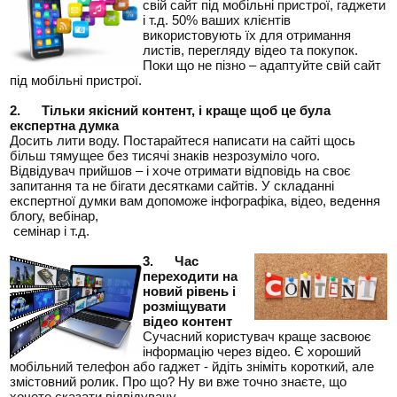
свій сайт під мобільні пристрої, гаджети
і т.д. 50% ваших клієнтів
використовують їх для отримання
листів, перегляду відео та покупок.
Поки що не пізно – адаптуйте свій сайт
під мобільні пристрої.
2.
Тільки якісний контент, і краще щоб це була
експертна думка
Досить лити воду. Постарайтеся написати на сайті щось
більш тямущее без тисячі знаків незрозуміло чого.
Відвідувач прийшов – і хоче отримати відповідь на своє
запитання та не бігати десятками сайтів. У складанні
експертної думки вам допоможе інфографіка, відео, ведення
блогу, вебінар,
семінар і т.д.
3.
Час
переходити на
новий рівень і
розміщувати
відео контент
Сучасний користувач краще засвоює
інформацію через відео. Є хороший
мобільний телефон або гаджет - йдіть зніміть короткий, але
змістовний ролик. Про що? Ну ви вже точно знаєте, що
хочете сказати відвідувачу.