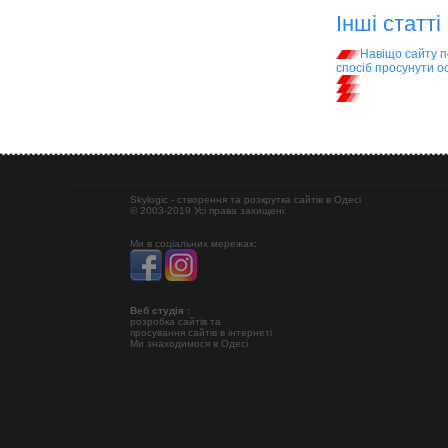
Інші статті
Навіщо сайту п
спосіб просунути 
Skylogic - створення та розкрутка сайтів в Одесі
© 2003-2019 Усі права захищені.
Ми в соціальних мережах:
Веб студія :
розробка сайтів та
просування сайтів в інтернеті
Ми знаходимося в Одесі