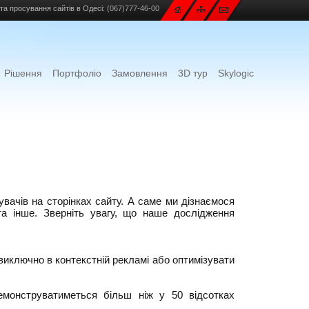
та просування сайтів в Одесі:
(067)777-46-00
Рішення
Портфоліо
Замовлення
3D тур
Skylogic
вачів на сторінках сайту. А саме ми дізнаємося
а інше. Зверніть увагу, що наше дослідження
 виключно в контекстній рекламі або оптимізувати
емонструватиметься більш ніж у 50 відсотках