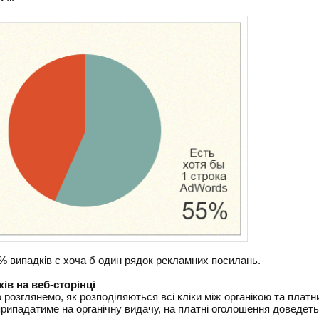
% ​​випадків є хоча б один рядок рекламних посилань.
ків на веб-сторінці
розглянемо, як розподіляються всі кліки між органікою та платн
 припадатиме на органічну видачу, на платні оголошення доведет