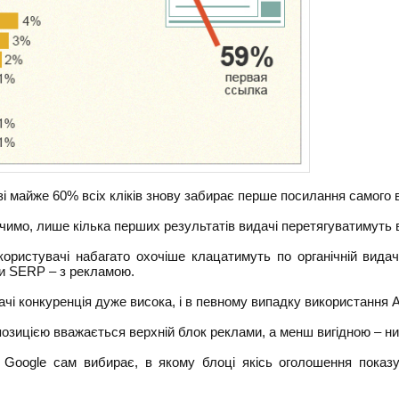
зі майже 60% всіх кліків знову забирає перше посилання самого 
ачимо, лише кілька перших результатів видачі перетягуватимуть в
користувачі набагато охочіше клацатимуть по органічній видач
и SERP – з рекламою.
дачі конкуренція дуже висока, і в певному випадку використання
озицією вважається верхній блок реклами, а менш вигідною – ни
 Google сам вибирає, в якому блоці якісь оголошення показув