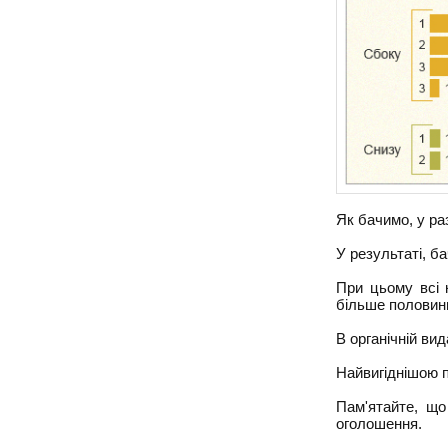
Як бачимо, у ра
У результаті, б
При цьому всі 
більше половин
В органічній ви
Найвигіднішою п
Пам'ятайте, що
оголошення.