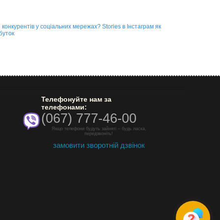
и конкурентів у соціальних мережах?
Stories в Інстаграм як
буток
Телефонуйте нам за
телефонами:
(067) 777-46-00
Якщо телефони будуть зайняті – будь ласка,
передзвоніть!
замовити зворотній дзвінок