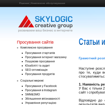
Рішення
|
Комплексне обслуговування
Просування сайтів
Комплексне просування
Просування стартапів
Просування інтернет магазину
Грамотний розп
Пошукове просування
Юзабіліті та аудит
Наступне розсл
SEO оптимізація
про те, куди в
Просування продуктів
стосуватиметьс
Соціальні мережі
1. Наявність р
Просування у Facebook
У Вас є тільки 
Просування в Instagram
сайт і спробува
SMM&SMO
Збільшення впізнаваності
Відповідно до
Управління репутацією
результатів вида