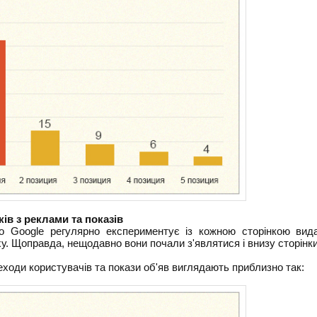
ків з реклами та показів
о Google регулярно експериментує із кожною сторінкою вида
ху. Щоправда, нещодавно вони почали з'являтися і внизу сторінки
еходи користувачів та покази об'яв виглядають приблизно так: