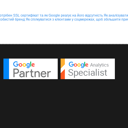
отрібен SSL сертифікат та як Google реагує на його відсутність
Як аналізуват
особистий бренд
Як спілкуватися з клієнтами у соцмережах, щоб збільшити при