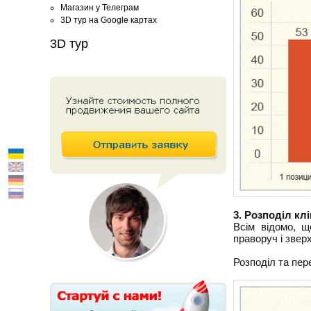
Магазин у Телеграм
3D тур на Google картах
3D тур
3. Розподіл клі
Всім відомо, щ
праворуч і звер
Розподіл та пер