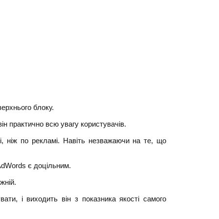
верхнього блоку.
ін практично всю увагу користувачів.
і, ніж по рекламі. Навіть незважаючи на те, що
 AdWords є доцільним.
жній.
ати, і виходить він з показника якості самого