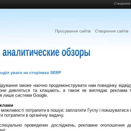
Створення 
Просування сайтів
Створення сайтів
оділ уваги на сторінках SERP
ідування зможе наочно продемонструвати нам поведінку відвіду
они дивляться та клацають, а також як виглядає реклама т
я лише системи Google.
еклами
2 можливості потрапити в пошук: заплатити Гуглу і показуватися
ти потрапити в органічну видачу.
 спеціально проведених досліджень, рекламне оголошення д
чі: