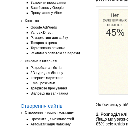
Замовити просування
Ваш бізнес у Google
Просування у Viber
Контекст
Google AdWords
Yandex.Direct
Ремаркетинг для сайту
Товарна вітрина
Таргетована реклама
Реклама з оплатою за перехід
Реклама в Інтернеті
Розробка чат-ботів
3D тури для бізнесу
Інтернет-маркетинг
Email розсилки
Трафікове просування
Відповіді на запитання
Як бачимо, у 55
Створення сайтів
Створення інтернет магазину
2. Розподіл клі
Якщо ми уважно 
Презентація можливостей
85% всіх кліків
Автоматизація магазину