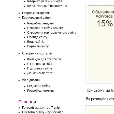
Інтернет магазин з нуля
Індивідуальний розрахунок
Розробка стартапів
Корпоративні сайти
Розробка лендінгу
Створення сайту візитки
Створення корпоративного сайту
Оренда сайту
Види сайтів
Вартість сайту
Створення порталів
Команда для стартапів
Як створити сайт
Підтримка сайтів
Дізнатись вартість
Web дизайн
Редизайн сайту
При цьому ми ба
Розробка логотипу
Як розподіляютьс
Рішення
Готовий магазин за 7 днів
Система обліку - Турбосклад