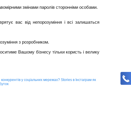
авомірними змінами паролів сторонніми особами.
врятує вас від непорозуміння і всі залишаться
розуміння з розробником.
оситиме Вашому бізнесу тільки користь і велику
и конкурентів у соціальних мережах?
Stories в Інстаграм як
буток