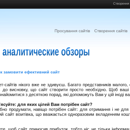
Створення 
Просування сайтів
Створення сайтів
як замовити ефективний сайт
ет-сайтів нікого вже не здивуєш. Багато представників малого,
ь до висновку, що сайт створити просто необхідно. Щоб ваші
найомитися з десяткою порад, які допоможуть Вам у цій іноді важк
'ясуйте: для яких цілей Вам потрібен сайт?
ібно продумати, навіщо потрібен сайт: для отримання і не для
ий сайт візитівка, що вважається одноразовим вкладенням кошт
те, щоб сайт приносив прибуток, тобто ніс не тільки інформац