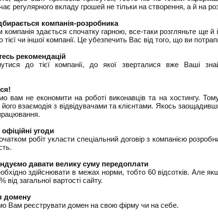
ає регулярного вкладу грошей не тільки на створення, а й на ро
дбирається компанія-розробника
 компанія здається спочатку гарною, все-таки розгляньте ще й
 тієї чи іншої компанії. Це убезпечить Вас від того, що ви потра
есь рекомендацій
нутися до тієї компанії, до якої зверталися вже Ваші зн
ся!
о вам не економити на роботі виконавців та на хостингу. Том
 його взаємодія з відвідувачами та клієнтами. Якось заощадив
працювання.
 офіційні угоди
чатком робіт укласти спеціальний договір з компанією розробни
ість.
ндуємо давати велику суму передоплати
бхідно здійснювати в межах норми, тобто 60 відсотків. Але як
% від загальної вартості сайту.
я домену
о Вам реєструвати домен на свою фірму чи на себе.