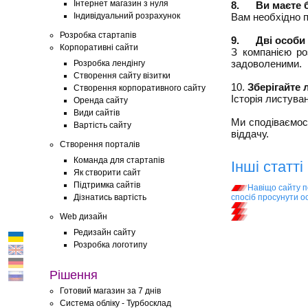
Інтернет магазин з нуля
8.
Ви маєте 
Індивідуальний розрахунок
Вам необхідно п
Розробка стартапів
9.
Дві особи 
Корпоративні сайти
З компанією ро
задоволеними.
Розробка лендінгу
Створення сайту візитки
10.
Зберігайте 
Створення корпоративного сайту
Історія листува
Оренда сайту
Види сайтів
Ми сподіваємося
Вартість сайту
віддачу.
Створення порталів
Команда для стартапів
Інші статті
Як створити сайт
Підтримка сайтів
Навіщо сайту п
Дізнатись вартість
спосіб просунути 
Web дизайн
Редизайн сайту
Розробка логотипу
Рішення
Готовий магазин за 7 днів
Система обліку - Турбосклад