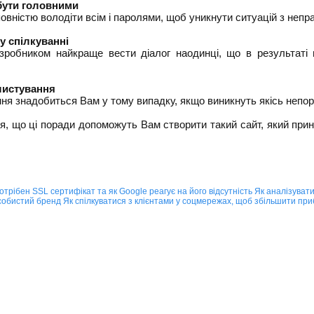
бути головними
овністю володіти всім і паролями, щоб уникнути ситуацій з непр
у спілкуванні
зробником найкраще вести діалог наодинці, що в результаті 
листування
ння знадобиться Вам у тому випадку, якщо виникнуть якісь непо
, що ці поради допоможуть Вам створити такий сайт, який прин
отрібен SSL сертифікат та як Google реагує на його відсутність
Як аналізуват
особистий бренд
Як спілкуватися з клієнтами у соцмережах, щоб збільшити при