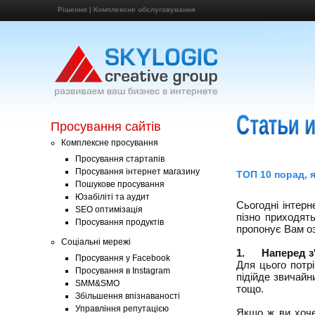
Рішення
|
Комплексне обслуговування
Просування сайтів
Комплексне просування
Просування стартапів
Просування інтернет магазину
ТОП 10 порад, 
Пошукове просування
Юзабіліті та аудит
Сьогодні інтерн
SEO оптимізація
пізно приходят
Просування продуктів
пропонує Вам оз
Соціальні мережі
1.
Наперед з
Просування у Facebook
Для цього потр
Просування в Instagram
підійде звичайн
SMM&SMO
тощо.
Збільшення впізнаваності
Управління репутацією
Якщо ж ви хоче