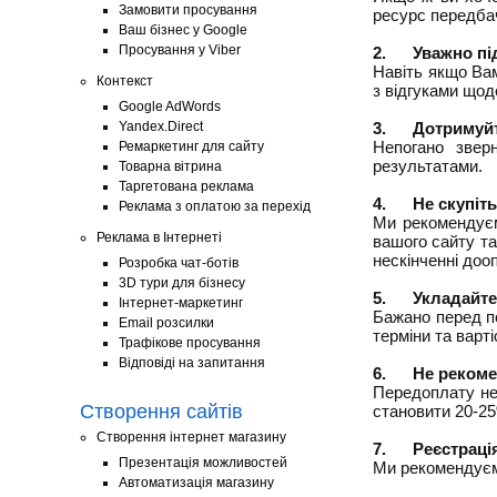
Замовити просування
ресурс передбач
Ваш бізнес у Google
Просування у Viber
2.
Уважно пі
Навіть якщо Вам
Контекст
з відгуками щодо
Google AdWords
Yandex.Direct
3.
Дотримуйт
Непогано звер
Ремаркетинг для сайту
результатами.
Товарна вітрина
Таргетована реклама
4.
Не скупіть
Реклама з оплатою за перехід
Ми рекомендуєм
Реклама в Інтернеті
вашого сайту та
нескінченні доо
Розробка чат-ботів
3D тури для бізнесу
5.
Укладайте
Інтернет-маркетинг
Бажано перед по
Email розсилки
терміни та варт
Трафікове просування
Відповіді на запитання
6.
Не рекоме
Передоплату нео
Створення сайтів
становити 20-25
Створення інтернет магазину
7.
Реєстраці
Презентація можливостей
Ми рекомендуєм
Автоматизація магазину