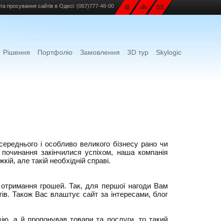
та просування сайтів в Одесі:
(067)777-46-00
Рішення
Портфоліо
Замовлення
3D тур
Skylogic
 середнього і особливо великого бізнесу рано чи
 починання закінчилися успіхом, наша компанія
ій, але такій необхідній справі.
 отримання грошей. Так, для першої нагоди Вам
ів. Також Вас влаштує сайт за інтересами, блог
ію, а й пропонував товари та послуги, то такий