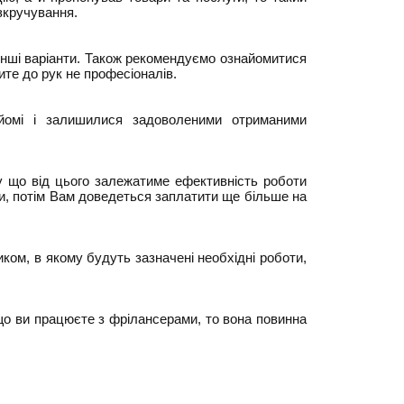
зкручування.
 інші варіанти. Також рекомендуємо ознайомитися
пите до рук не професіоналів.
айомі і залишилися задоволеними отриманими
у що від цього залежатиме ефективність роботи
ши, потім Вам доведеться заплатити ще більше на
ком, в якому будуть зазначені необхідні роботи,
що ви працюєте з фрілансерами, то вона повинна