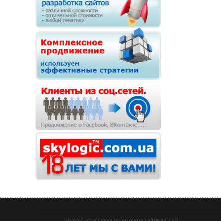
Skylogic - створення та розкрутка сайтів в Одесі