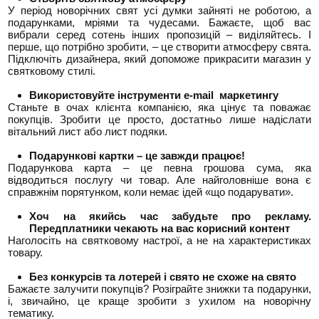
У період новорічних свят усі думки зайняті не роботою, а
подарунками, мріями та чудесами. Бажаєте, щоб вас
вибрали серед сотень інших пропозицій – виділяйтесь. І
перше, що потрібно зробити, – це створити атмосферу свята.
Підключіть дизайнера, який допоможе прикрасити магазин у
святковому стилі.
Використовуйте інструменти
e-mail
маркетингу
Станьте в очах клієнта компанією, яка цінує та поважає
покупців. Зробити це просто, достатньо лише надіслати
вітальний лист або лист подяки.
Подарункові картки – це завжди працює!
Подарункова карта – це певна грошова сума, яка
відводиться послугу чи товар. Але найголовніше вона є
справжнім порятунком, коли немає ідей «що подарувати».
Хоч на якийсь час забудьте про рекламу.
Передплатники чекають на вас корисний контент
Наголосіть на святковому настрої, а не на характеристиках
товару.
Без конкурсів та лотерей і свято не схоже на свято
Бажаєте залучити покупців? Розіграйте знижки та подарунки,
і, звичайно, це краще зробити з ухилом на новорічну
тематику.