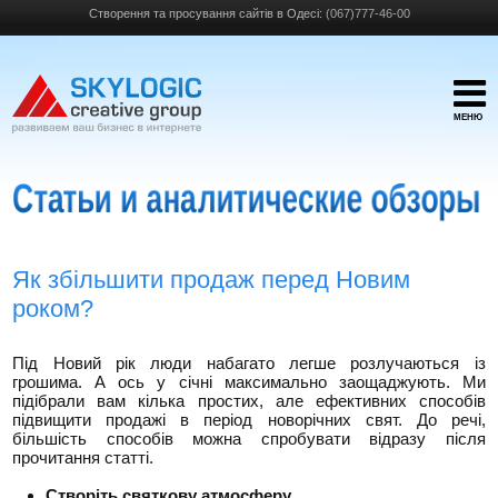
Створення та просування сайтів в Одесі:
(067)777-46-00
МЕНЮ
Як збільшити продаж перед Новим
роком?
Під Новий рік люди набагато легше розлучаються із
грошима. А ось у січні максимально заощаджують. Ми
підібрали вам кілька простих, але ефективних способів
підвищити продажі в період новорічних свят. До речі,
більшість способів можна спробувати відразу після
прочитання статті.
Створіть святкову атмосферу