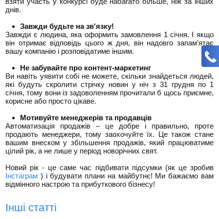
взяти участь у конкурсі буде набагато більше, ніж за інших
днів.
Завжди будьте на зв'язку!
Завжди є людина, яка оформить замовлення 1 січня. І якщо
він отримає відповідь цього ж дня, він надовго запам'ятає
вашу компанію і розповідатиме іншим.
Не забувайте про контент-маркетинг
Ви навіть уявити собі не можете, скільки знайдеться людей,
які будуть скролити стрічку новин у ніч з 31 грудня по 1
січня, тому вони із задоволенням прочитали б щось приємне,
корисне або просто цікаве.
Мотивуйте менеджерів та продавців
Автоматизація продажів – це добре і правильно, проте
продають менеджери, тому заохочуйте їх. Це також стане
вашим внеском у збільшення продажів, який працюватиме
цілий рік, а не лише у період новорічних свят.
Новий рік - це саме час підбивати підсумки (як це зробив
Інстаграм
) і будувати плани на майбутнє! Ми бажаємо вам
відмінного настрою та прибуткового бізнесу!
Інші статті