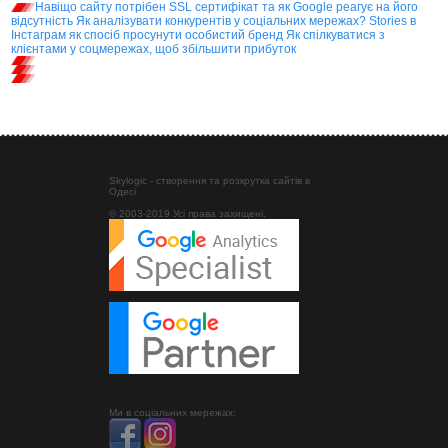
Навіщо сайту потрібен SSL сертифікат та як Google реагує на його
відсутність
Як аналізувати конкурентів у соціальних мережах?
Stories в
Інстаграм як спосіб просунути особистий бренд
Як спілкуватися з
клієнтами у соцмережах, щоб збільшити прибуток
Skylogic - створення та розкрутка сайтів в
Одесі
© 2003-2019 Усі права захищені.
Ми в соціальних мережах: