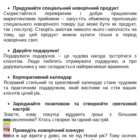
Придумайте спеціальний новорічний продукт
Скористайтеся перевіреним і добре працюючим
маркетинговим прийомом – запустіть обмежену пропозицію
спеціального новорічного товару (це може бути як продукт,
так і послуга). Створіть ажіотаж навколо нього і наголосіть на
тому, що цей продукт можна купити тільки в період
новорічних свят.
Даруйте подарунки!
Подарувати подарунок – це чудова нагода зустрітися з
клієнтом. Люди люблять отримувати подарунки, а про
дарувальника у них складається найприємніше враження.
Корпоративний календар
Яскравий стильний та креативний календар стане чудовим
та практичним подарунком, який висітиме на стіні ваших
клієнтів цілий рік.
Заряджайте позитивом та створюйте святковий
настрій
Знаєте, кому покупці віддають гроші з більшим
задоволенням? Хтось створює їм гарний настрій.
Проведіть новорічний конкурс
Коли ж ще вірити у диво, як не під Новий рік? Тому охочих