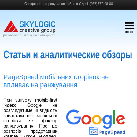
Створення та просування сайтів в Одесі:
(067)777-46-00
МЕНЮ
PageSpeed ​​мобільних сторінок не
впливає на ранжування
При запуску mobile-first
індекс Google не
розглядатиме швидкість
завантаження мобільної
сторінки як фактор
ранжирування. Про це
розповів представник
компанії Джон Мюллер.