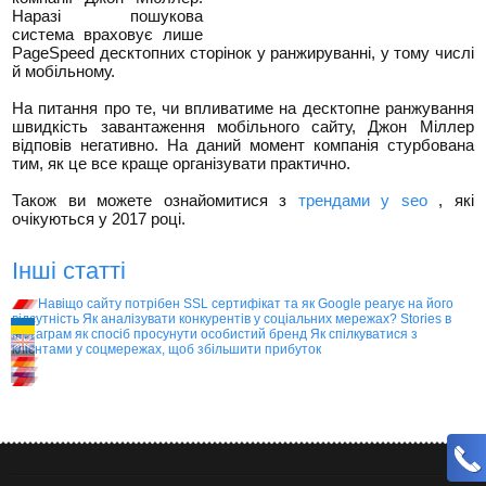
Наразі пошукова
система враховує лише
PageSpeed ​​десктопних сторінок у ранжируванні, у тому числі
й мобільному.
На питання про те, чи впливатиме на десктопне ранжування
швидкість завантаження мобільного сайту, Джон Міллер
відповів негативно. На даний момент компанія стурбована
тим, як це все краще організувати практично.
Також ви можете ознайомитися з
трендами у seo
, які
очікуються у 2017 році.
Інші статті
Навіщо сайту потрібен SSL сертифікат та як Google реагує на його
відсутність
Як аналізувати конкурентів у соціальних мережах?
Stories в
Інстаграм як спосіб просунути особистий бренд
Як спілкуватися з
клієнтами у соцмережах, щоб збільшити прибуток