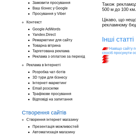
Замовити просування
Також рекламод
Ваш бізнес у Google
500 м до 100 км.
Просування у Viber
Цікаво, що нещ
Контекст
рекламному бюд
Google AdWords
Yandex.Direct
Інші статті
Ремаркетинг для сайту
Товарна вітрина
Навіщо сайту п
Таргетована реклама
спосіб просунути 
Реклама з оплатою за перехід
Реклама в Інтернеті
Розробка чат-ботів
3D тури для бізнесу
Інтернет-маркетинг
Email розсилки
Трафікове просування
Відповіді на запитання
Створення сайтів
Створення інтернет магазину
Презентація можливостей
Автоматизація магазину