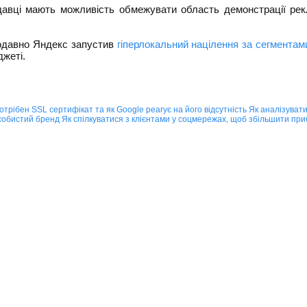
авці мають можливість обмежувати область демонстрації рек
одавно Яндекс запустив
гіперлокальний націлення за сегментам
жеті.
отрібен SSL сертифікат та як Google реагує на його відсутність
Як аналізуват
особистий бренд
Як спілкуватися з клієнтами у соцмережах, щоб збільшити при