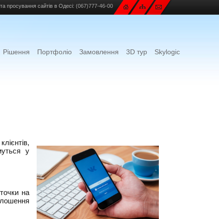
та просування сайтів в Одесі:
(067)777-46-00
Рішення
Портфоліо
Замовлення
3D тур
Skylogic
клієнтів,
муться у
 точки на
голошення