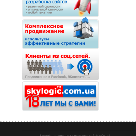
Skylogic - створення та розкрутка сайтів в Одесі