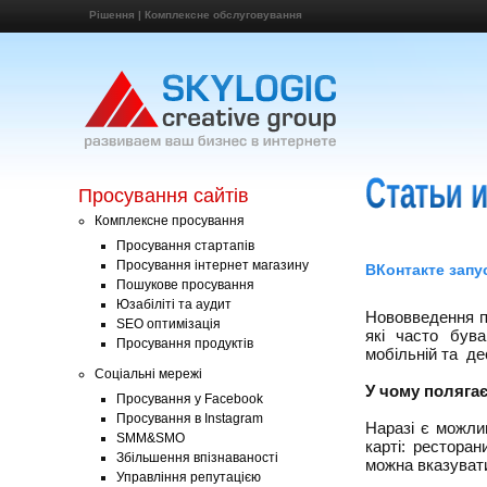
Рішення
|
Комплексне обслуговування
Просування сайтів
Комплексне просування
Просування стартапів
Просування інтернет магазину
ВКонтакте запу
Пошукове просування
Юзабіліті та аудит
Нововведення п
SEO оптимізація
які часто бува
Просування продуктів
мобільній та
дес
Соціальні мережі
У чому полягає
Просування у Facebook
Просування в Instagram
Наразі є можли
SMM&SMO
карті: ресторан
Збільшення впізнаваності
можна вказувати
Управління репутацією