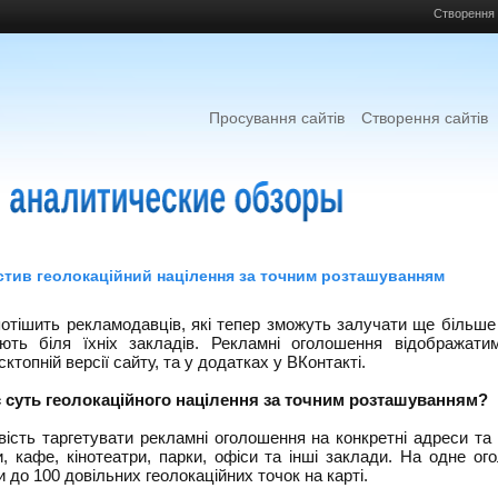
Створення 
Просування сайтів
Створення сайтів
стив геолокаційний націлення за точним розташуванням
отішить рекламодавців, які тепер зможуть залучати ще більше 
ють біля їхніх закладів. Рекламні оголошення відображати
ктопній версії сайту, та у додатках у ВКонтакті.
 суть геолокаційного націлення за точним розташуванням?
вість таргетувати рекламні оголошення на конкретні адреси та
и, кафе, кінотеатри, парки, офіси та інші заклади. На одне о
 до 100 довільних геолокаційних точок на карті.